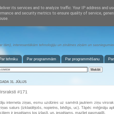
liver its services and to analyze traffic. Your IP address and u
rmance and security metrics to ensure quality of service, gene
buse.
 tām), interesantākām tehnoloģiju un zinātnes ziņām un sasniegumiem,
Par tehniku
Par programmām
Par programmēšanu
Pa
GADA 31. JŪLIJS
irsraksti #171
diju interneta ziņas, esmu
uzdūries
uz samērā jautriem ziņu virsrak
ziņas saturs (izklaidējošs, nopietns, bēdīgs, uc). Tāpēc mēģināju ap
ī citiem ir iespējams tos izlasīt, un, iespējams, mazliet pasmaidīt.