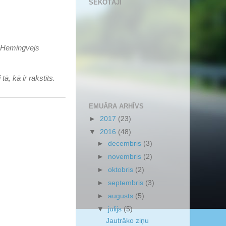
SEKOTĀJI
u Hemingvejs
ā, kā ir rakstīts.
EMUĀRA ARHĪVS
►
2017
(23)
▼
2016
(48)
►
decembris
(3)
►
novembris
(2)
►
oktobris
(2)
►
septembris
(3)
►
augusts
(5)
▼
jūlijs
(5)
Jautrāko ziņu