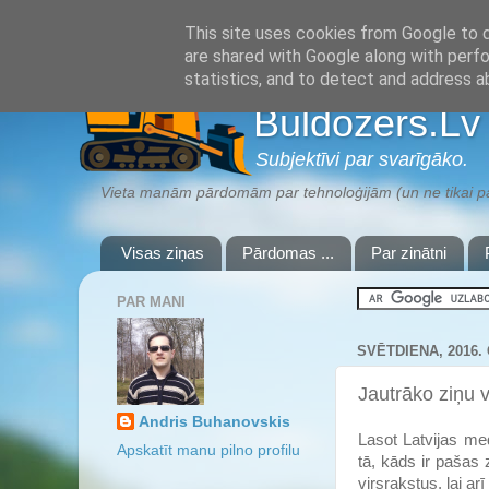
This site uses cookies from Google to de
are shared with Google along with perfo
statistics, and to detect and address a
Buldozers.Lv
Subjektīvi par svarīgāko.
Vieta manām pārdomām par tehnoloģijām (un ne tikai par
Visas ziņas
Pārdomas ...
Par zinātni
PAR MANI
SVĒTDIENA, 2016. 
Jautrāko ziņu v
Andris Buhanovskis
Lasot Latvijas me
Apskatīt manu pilno profilu
tā, kāds ir pašas 
virsrakstus, lai ar