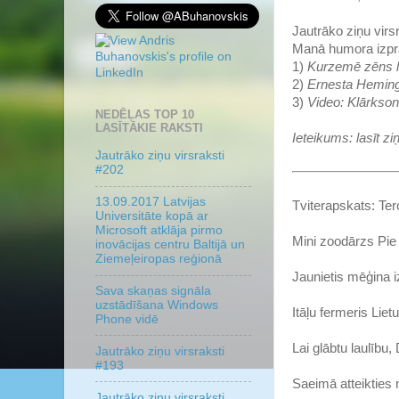
Jautrāko ziņu virsr
Manā humora izpra
1)
Kurzemē zēns le
2)
Ernesta Hemingv
3)
Video: Klārksons
NEDĒĻAS TOP 10
LASĪTĀKIE RAKSTI
Ieteikums: lasīt zi
Jautrāko ziņu virsraksti
#202
13.09.2017 Latvijas
Tviterapskats: Te
Universitāte kopā ar
Microsoft atklāja pirmo
Mini zoodārzs Pie 
inovācijas centru Baltijā un
Ziemeļeiropas reģionā
Jaunietis mēģina i
Sava skaņas signāla
uzstādīšana Windows
Itāļu fermeris Liet
Phone vidē
Lai glābtu laulību,
Jautrāko ziņu virsraksti
#193
Saeimā atteikties 
Jautrāko ziņu virsraksti