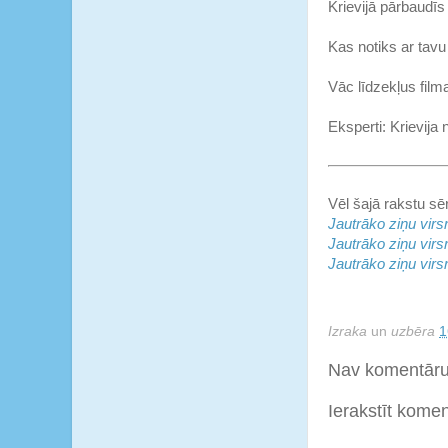
Krievijā pārbaudī
Kas notiks ar tavu
Vāc līdzekļus film
Eksperti: Krievija 
Vēl šajā rakstu sēr
Jautrāko ziņu virs
Jautrāko ziņu virs
Jautrāko ziņu virs
Izraka
un
uzbēra
1
Nav komentāru
Ierakstīt kome