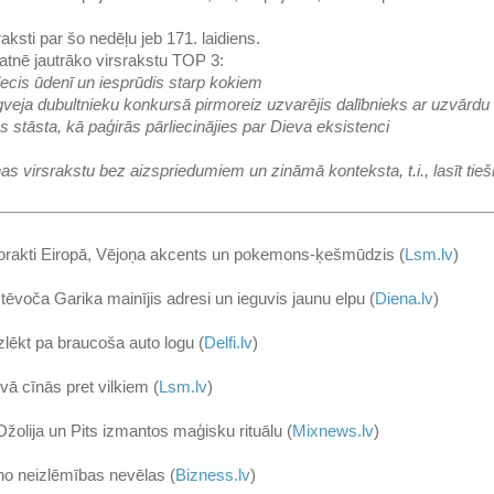
aksti par šo nedēļu jeb 171. laidiens.
tnē jautrāko virsrakstu TOP 3:
cis ūdenī un iesprūdis starp kokiem
eja dubultnieku konkursā pirmoreiz uzvarējis dalībnieks ar uzvārd
 stāsta, kā paģirās pārliecinājies par Dieva eksistenci
ņas virsrakstu bez aizspriedumiem un zināmā konteksta, t.i., lasīt tieši t
rorakti Eiropā, Vējoņa akcents un pokemons-ķešmūdzis (
Lsm.lv
)
tēvoča Garika mainījis adresi un ieguvis jaunu elpu (
Diena.lv
)
zlēkt pa braucoša auto logu (
Delfi.lv
)
uvā cīnās pret vilkiem (
Lsm.lv
)
 Džolija un Pits izmantos maģisku rituālu (
Mixnews.lv
)
no neizlēmības nevēlas (
Bizness.lv
)