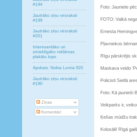
#194
Foto: Jauniete pē
Jautrāko ziņu virsraksti
FOTO: Valkā negai
#199
Jautrāko ziņu virsraksti
Ernesta Hemingvej
#201
Pļavniekos bērnam
Interesantāko un
smieklīgāko reklāmas
Rīgu pārskrējis sk
plakātu tops
Apskats: Nokia Lumia 920
Maskava veido 'Po
Jautrāko ziņu virsraksti
Policisti Sietlā ar
#190
Foto: Kā jaunieši
Ziņas
Veikparks ir, veiko
Komentāri
Ķešas mūdžu tra
Kolosāli! Rīgā gaiš