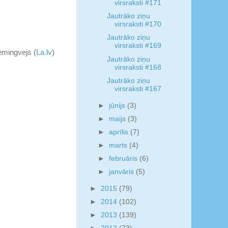
virsraksti #171
Jautrāko ziņu
virsraksti #170
Jautrāko ziņu
virsraksti #169
emingvejs (
La.lv
)
Jautrāko ziņu
virsraksti #168
Jautrāko ziņu
virsraksti #167
►
jūnijs
(3)
►
maijs
(3)
►
aprīlis
(7)
►
marts
(4)
►
februāris
(6)
►
janvāris
(5)
►
2015
(79)
►
2014
(102)
►
2013
(139)