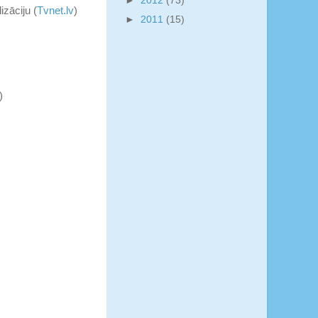
►
2012
(73)
zāciju (
Tvnet.lv
)
►
2011
(15)
)