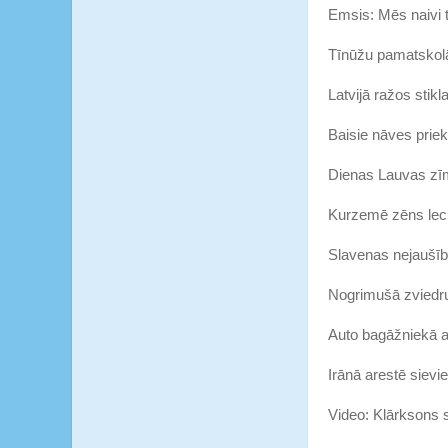
Emsis: Mēs naivi t
Tīnūžu pamatskolā 
Latvijā ražos stik
Baisie nāves priekš
Dienas Lauvas zīm
Kurzemē zēns leci
Slavenas nejaušība
Nogrimušā zviedru
Auto bagāžniekā at
Irānā arestē sievi
Video: Klārksons s