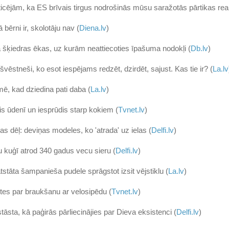
icējām, ka ES brīvais tirgus nodrošinās mūsu saražotās pārtikas reali
bērni ir, skolotāju nav (
Diena.lv
)
la šķiedras ēkas, uz kurām neattiecoties īpašuma nodokļi (
Db.lv
)
vēstneši, ko esot iespējams redzēt, dzirdēt, sajust. Kas tie ir? (
La.lv
ē, kad dziedina pati daba (
La.lv
)
s ūdenī un iesprūdis starp kokiem (
Tvnet.lv
)
s dēļ: deviņas modeles, ko 'atrada' uz ielas (
Delfi.lv
)
 kuģī atrod 340 gadus vecu sieru (
Delfi.lv
)
stāta šampanieša pudele sprāgstot izsit vējstiklu (
La.lv
)
etes par braukšanu ar velosipēdu (
Tvnet.lv
)
tāsta, kā paģirās pārliecinājies par Dieva eksistenci (
Delfi.lv
)