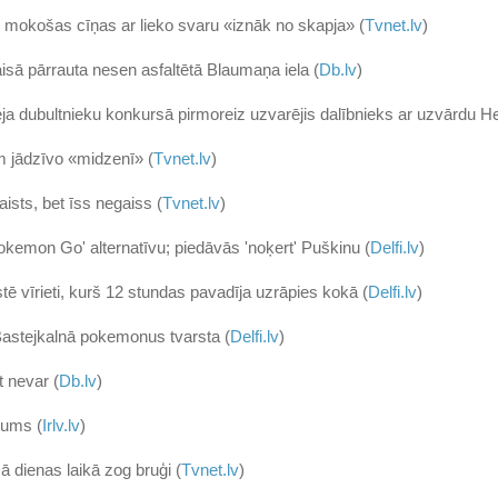
c mokošas cīņas ar lieko svaru «iznāk no skapja» (
Tvnet.lv
)
sā pārrauta nesen asfaltētā Blaumaņa iela (
Db.lv
)
a dubultnieku konkursā pirmoreiz uzvarējis dalībnieks ar uzvārdu H
 jādzīvo «midzenī» (
Tvnet.lv
)
aists, bet īss negaiss (
Tvnet.lv
)
kemon Go' alternatīvu; piedāvās 'noķert' Puškinu (
Delfi.lv
)
estē vīrieti, kurš 12 stundas pavadīja uzrāpies kokā (
Delfi.lv
)
 Bastejkalnā pokemonus tvarsta (
Delfi.lv
)
t nevar (
Db.lv
)
kums (
Irlv.lv
)
ā dienas laikā zog bruģi (
Tvnet.lv
)