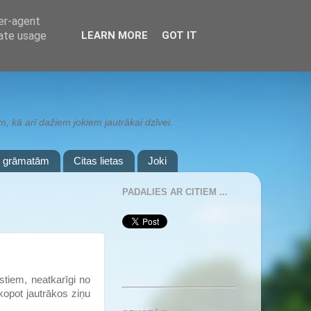
ser-agent
rate usage
LEARN MORE
GOT IT
 kā arī dažiem jokiem jautrākai dzīvei.
r grāmatām
Citas lietas
Joki
PADALIES AR CITIEM ...
stiem, neatkarīgi no
kopot jautrākos ziņu