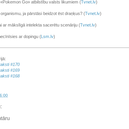
s «Pokemon Go» atbilstību valsts likumiem (
Tvnet.lv
)
 organismu, ja pārstāsi beidzot ēst draņķus? (
Tvnet.lv
)
ai ar mākslīgā intelekta sacerētu scenāriju (
Tvnet.lv
)
necīnīsies ar dopingu (
Lsm.lv
)
ijā:
raksti #170
raksti #169
raksti #168
6:00
:
ntāru