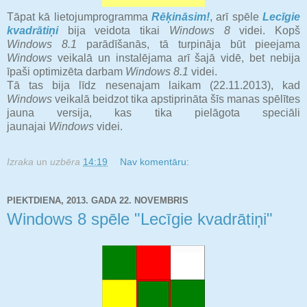
Tāpat kā lietojumprogramma
Rēķināsim!
, arī spēle
Lecīgie
kvadrātiņi
bija veidota tikai
Windows 8
videi. Kopš
Windows 8.1
parādīšanās, tā turpināja būt pieejama
Windows
veikalā un instalējama arī šajā vidē, bet nebija
īpaši optimizēta darbam
Windows 8.1
videi.
Tā tas bija līdz nesenajam laikam (22.11.2013), kad
Windows
veikalā beidzot tika apstiprināta šīs manas spēlītes
jauna versija, kas tika pielāgota speciāli
jaunajai
Windows
videi.
Izraka
un
uzbēra
14:19
Nav komentāru:
PIEKTDIENA, 2013. GADA 22. NOVEMBRIS
Windows 8 spēle "Lecīgie kvadrātiņi"