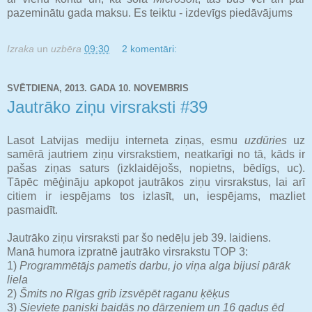
pazeminātu gada maksu. Es teiktu - izdevīgs piedāvājums
Izraka
un
uzbēra
09:30
2 komentāri:
SVĒTDIENA, 2013. GADA 10. NOVEMBRIS
Jautrāko ziņu virsraksti #39
Lasot Latvijas mediju interneta ziņas, esmu
uzdūries
uz
samērā jautriem ziņu virsrakstiem, neatkarīgi no tā, kāds ir
pašas ziņas saturs (izklaidējošs, nopietns, bēdīgs, uc).
Tāpēc mēģināju apkopot jautrākos ziņu virsrakstus, lai arī
citiem ir iespējams tos izlasīt, un, iespējams, mazliet
pasmaidīt.
Jautrāko ziņu virsraksti par šo nedēļu jeb 39. laidiens.
Manā humora izpratnē jautrāko virsrakstu TOP 3:
1)
Programmētājs pametis darbu, jo viņa alga bijusi pārāk
liela
2)
Šmits no Rīgas grib izsvēpēt raganu ķēķus
3)
Sieviete paniski baidās no dārzeņiem un 16 gadus ēd