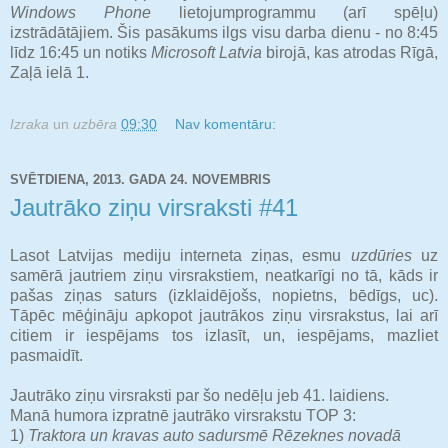
Windows Phone
lietojumprogrammu (arī spēļu)
izstrādātājiem. Šis pasākums ilgs visu darba dienu - no 8:45
līdz 16:45 un notiks
Microsoft Latvia
birojā, kas atrodas Rīgā,
Zaļā ielā 1.
Izraka
un
uzbēra
09:30
Nav komentāru:
SVĒTDIENA, 2013. GADA 24. NOVEMBRIS
Jautrāko ziņu virsraksti #41
Lasot Latvijas mediju interneta ziņas, esmu
uzdūries
uz
samērā jautriem ziņu virsrakstiem, neatkarīgi no tā, kāds ir
pašas ziņas saturs (izklaidējošs, nopietns, bēdīgs, uc).
Tāpēc mēģināju apkopot jautrākos ziņu virsrakstus, lai arī
citiem ir iespējams tos izlasīt, un, iespējams, mazliet
pasmaidīt.
Jautrāko ziņu virsraksti par šo nedēļu jeb 41. laidiens.
Manā humora izpratnē jautrāko virsrakstu TOP 3:
1)
Traktora un kravas auto sadursmē Rēzeknes novadā