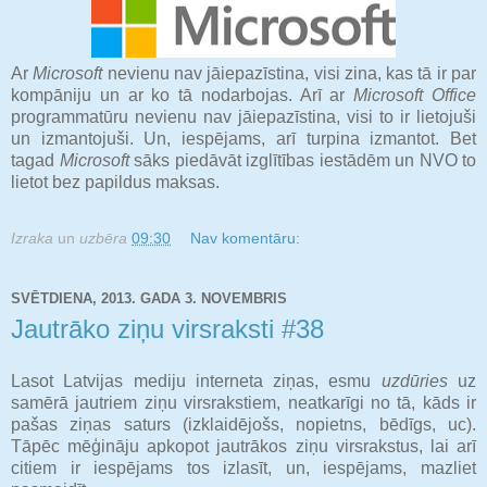
Ar
Microsoft
nevienu nav jāiepazīstina, visi zina, kas tā ir par
kompāniju un ar ko tā nodarbojas. Arī ar
Microsoft Office
programmatūru nevienu nav jāiepazīstina, visi to ir lietojuši
un izmantojuši. Un, iespējams, arī turpina izmantot. Bet
tagad
Microsoft
sāks piedāvāt izglītības iestādēm un NVO to
lietot bez papildus maksas.
Izraka
un
uzbēra
09:30
Nav komentāru:
SVĒTDIENA, 2013. GADA 3. NOVEMBRIS
Jautrāko ziņu virsraksti #38
Lasot Latvijas mediju interneta ziņas, esmu
uzdūries
uz
samērā jautriem ziņu virsrakstiem, neatkarīgi no tā, kāds ir
pašas ziņas saturs (izklaidējošs, nopietns, bēdīgs, uc).
Tāpēc mēģināju apkopot jautrākos ziņu virsrakstus, lai arī
citiem ir iespējams tos izlasīt, un, iespējams, mazliet