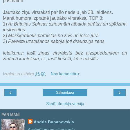
pasmaidīt.
Jautrāko ziņu virsraksti par šo nedēļu jeb 38. laidiens.
Manā humora izpratnē jautrāko virsrakstu TOP 3:
1)
Ar Britnijas Spīrsas dziesmām atbaida pirātus un spīdzina
ieslodzītos
2)
Makšķernieks pārbīstas no zivs un ielec jūrā
3)
Pāvesta uzstāšanos sabojā ļoti draudzīgs zēns
Ieteikums: lasīt ziņas virsrakstu bez aizspriedumiem un
zināmā konteksta, t.i., lasīt tieši tā, kā ir rakstīts.
Izraka
un
uzbēra
16:00
Nav komentāru:
‹
›
Sākumlapa
Skatīt tīmekļa versiju
PAR MANI
Andris Buhanovskis
Apskatīt manu pilno profilu