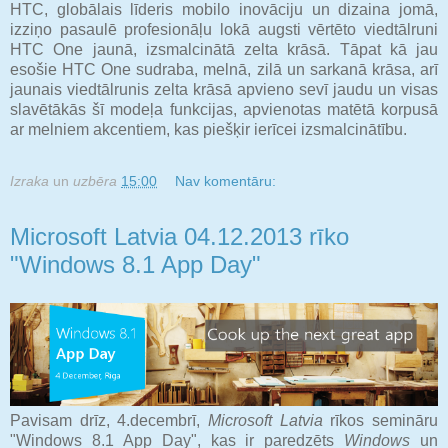
HTC, globālais līderis mobilo inovāciju un dizaina jomā,
izziņo pasaulē profesionāļu lokā augsti vērtēto viedtālruni
HTC One jaunā, izsmalcinātā zelta krāsā. Tāpat kā jau
esošie HTC One sudraba, melnā, zilā un sarkanā krāsa, arī
jaunais viedtālrunis zelta krāsā apvieno sevī jaudu un visas
slavētākās šī modeļa funkcijas, apvienotas matētā korpusā
ar melniem akcentiem, kas piešķir ierīcei izsmalcinātību.
Izraka
un
uzbēra
15:00
Nav komentāru:
Microsoft Latvia 04.12.2013 rīko
"Windows 8.1 App Day"
Pavisam drīz, 4.decembrī,
Microsoft Latvia
rīkos semināru
"Windows 8.1 App Day", kas ir paredzēts
Windows
un