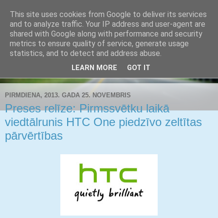
This site uses cookies from Google to deliver its services
Buldozers.Lv
and to analyze traffic. Your IP address and user-agent are
shared with Google along with performance and security
metrics to ensure quality of service, generate usage
Subjektīvi par svarīgāko.
statistics, and to detect and address abuse.
LEARN MORE
GOT IT
▼
PIRMDIENA, 2013. GADA 25. NOVEMBRIS
Preses relīze: Pirmssvētku laikā
viedtālrunis HTC One piedzīvo zeltītas
pārvērtības