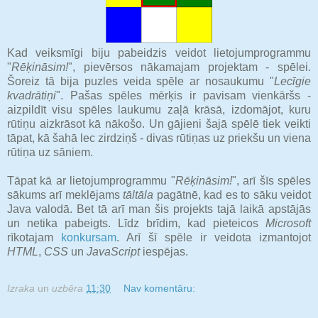
Kad veiksmīgi biju pabeidzis veidot lietojumprogrammu
"
Rēķināsim!
", pievērsos nākamajam projektam - spēlei.
Šoreiz tā bija puzles veida spēle ar nosaukumu "
Lecīgie
kvadrātiņi
". Pašas spēles mērķis ir pavisam vienkāršs -
aizpildīt visu spēles laukumu zaļā krāsā, izdomājot, kuru
rūtiņu aizkrāsot kā nākošo. Un gājieni šajā spēlē tiek veikti
tāpat, kā šahā lec zirdziņš - divas rūtiņas uz priekšu un viena
rūtiņa uz sāniem.
Tāpat kā ar lietojumprogrammu "
Rēķināsim!
", arī šīs spēles
sākums arī meklējams
tāltāla
pagātnē, kad es to sāku veidot
Java valodā. Bet tā arī man šis projekts tajā laikā apstājās
un netika pabeigts. Līdz brīdim, kad pieteicos
Microsoft
rīkotajam
konkursam
. Arī šī spēle ir veidota izmantojot
HTML
,
CSS
un
JavaScript
iespējas.
Izraka
un
uzbēra
11:30
Nav komentāru: