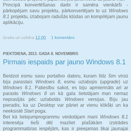
Principā konvertēšanas darbi ir samēra vienkārši -
pārkopējam savu projektu, pārkonvertējam to uz
Windows
8.1
projektu, izlabojam radušās kļūdas un kompilējam jaunu
aplikāciju.
Izraka
un
uzbēra
12:00
1 komentārs:
PIEKTDIENA, 2013. GADA 8. NOVEMBRIS
Pirmais iespaids par jauno Windows 8.1
Beidzot esmu savu portatīvo datoru, kuram līdz šim virsū
bija
parastais
Windows 8
, esmu uzlabojis (
upgrade
) uz
Windows 8.1
. Patiesību sakot, es biju apmierināts arī ar
parasto
Windows 8
un kā gala lietotājam man nemaz
neprasījās pēc uzlabotās
Windows
versijas. Biju jau
pieradis, ka uz
Desktop
var pāriet ar vienu klikšķi un ka
neeksistē
Start
poga.
Bet kā lietojumprogrammu veidotājam mani
Windows 8.1
interesēja tieši dēļ mazliet plašākām izstrādes
programmatūras iespējām, kas ir pieejamas tikai jaunajai