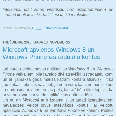
Ieteikums: lasīt ziņas virsrakstu bez aizspriedumiem un
zināmā konteksta, t.i., lasīt tieši tā, kā ir rakstīts.
Izraka
un
uzbēra
16:00
Nav komentāru:
TREŠDIENA, 2013. GADA 13. NOVEMBRIS
Microsoft apvienos Windows 8 un
Windows Phone izstrādātāju kontus
Lai varētu veidot savas aplikācijas
Windows 8
un
Windows
Phone
veikaliem, bija jāveido divi atsevišķi izstrādātāju konti
un arī jāmaksā gada maksa katram kontam atsevišķi. It kā
jau nekas traks tas nav, bet, ja ņem vērā, ka uzņēmums, kurš
to nodrošina ir viens un tas pats, tad arī būtu tikai loģiski, ka
ar vienu kontu var veidot aplikācijas abām vidēm.
Un nu arī
Microsoft
tā ir izdomājis un tagad izstrādātājiem
nevajadzēs veidot divus atsevišķus kontus, lai veidotu
aplikāciju
Windows 8
un
Windows Phone
veikaliem. Pietiks
ar vienu kontu un, kā sola
Microsoft
, tas būs vēl arī par