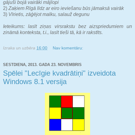
gājuši bojā vairāki mājlopi
2)
Zaķiem Rīgā līdz ar eiro ieviešanu būs jāmaksā vairāk
3)
Vīrietis, zāģējot malku, salauž degunu
Ieteikums: lasīt ziņas virsrakstu bez aizspriedumiem un
zināmā konteksta, t.i., lasīt tieši tā, kā ir rakstīts.
Izraka
un
uzbēra
16:00
Nav komentāru:
SESTDIENA, 2013. GADA 23. NOVEMBRIS
Spēlei "Lecīgie kvadrātiņi" izveidota
Windows 8.1 versija