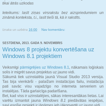
tikai ātrās uzkodas
Ieteikums: lasīt ziņas virsrakstu bez aizspriedumiem un
zināmā konteksta, t.i., lasīt tieši tā, kā ir rakstīts.
Izraka
un
uzbēra
16:00
Nav komentāru:
SESTDIENA, 2013. GADA 9. NOVEMBRIS
Windows 8 projektu konvertēšana uz
Windows 8.1 projektiem
Veiksmīgi
pārmigrējies uz Windows 8.1
, nākamais loģiskais
solis ir migrēt savus projektus uz jauno vidi.
Sākumā tiek uzinstalēta jaunā Visual Studio 2013 versija.
Tas bija vienkārši - palaižam instalācijas failu, instalācija
pati savāc visu vajadzīgo no interneta serveriem un
instalējas. Tāda garlaicīga padarīšana.
Bet, kad viss ir uzinstalējies, sākas interesantākas lietas. Lai
varētu izmantot jauna
Windows 8.1
piedāvātas iespējas,
savi esošie projekti ir jāpārnes jeb jākonvertē uz jauno vidi.