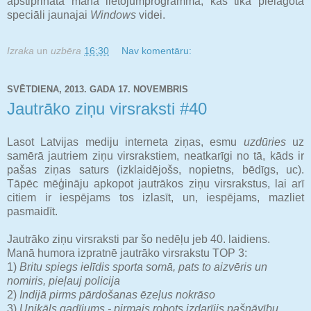
apstiprināta mana lietojumprogramma, kas tika pielāgota
speciāli jaunajai
Windows
videi.
Izraka
un
uzbēra
16:30
Nav komentāru:
SVĒTDIENA, 2013. GADA 17. NOVEMBRIS
Jautrāko ziņu virsraksti #40
Lasot Latvijas mediju interneta ziņas, esmu
uzdūries
uz
samērā jautriem ziņu virsrakstiem, neatkarīgi no tā, kāds ir
pašas ziņas saturs (izklaidējošs, nopietns, bēdīgs, uc).
Tāpēc mēģināju apkopot jautrākos ziņu virsrakstus, lai arī
citiem ir iespējams tos izlasīt, un, iespējams, mazliet
pasmaidīt.
Jautrāko ziņu virsraksti par šo nedēļu jeb 40. laidiens.
Manā humora izpratnē jautrāko virsrakstu TOP 3:
1)
Britu spiegs ielīdis sporta somā, pats to aizvēris un
nomiris, pieļauj policija
2)
Indijā pirms pārdošanas ēzeļus nokrāso
3)
Unikāls gadījums - pirmais robots izdarījis pašnāvību