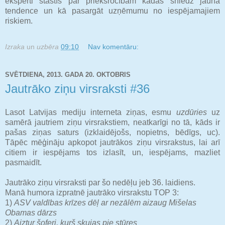
eksperti stāstīs par priekšrocībām kādas sniedz jaunā
tendence un kā pasargāt uzņēmumu no iespējamajiem
riskiem.
Izraka
un
uzbēra
09:10
Nav komentāru:
SVĒTDIENA, 2013. GADA 20. OKTOBRIS
Jautrāko ziņu virsraksti #36
Lasot Latvijas mediju interneta ziņas, esmu
uzdūries
uz
samērā jautriem ziņu virsrakstiem, neatkarīgi no tā, kāds ir
pašas ziņas saturs (izklaidējošs, nopietns, bēdīgs, uc).
Tāpēc mēģināju apkopot jautrākos ziņu virsrakstus, lai arī
citiem ir iespējams tos izlasīt, un, iespējams, mazliet
pasmaidīt.
Jautrāko ziņu virsraksti par šo nedēļu jeb 36. laidiens.
Manā humora izpratnē jautrāko virsrakstu TOP 3:
1)
ASV valdības krīzes dēļ ar nezālēm aizaug Mišelas
Obamas dārzs
2)
Aiztur šoferi, kurš skujas pie stūres