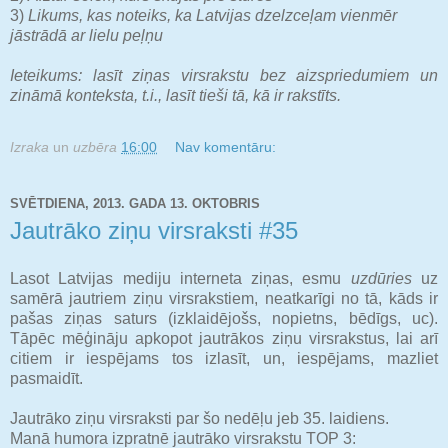
3)
Likums, kas noteiks, ka Latvijas dzelzceļam vienmēr
jāstrādā ar lielu peļņu
Ieteikums: lasīt ziņas virsrakstu bez aizspriedumiem un
zināmā konteksta, t.i., lasīt tieši tā, kā ir rakstīts.
Izraka
un
uzbēra
16:00
Nav komentāru:
SVĒTDIENA, 2013. GADA 13. OKTOBRIS
Jautrāko ziņu virsraksti #35
Lasot Latvijas mediju interneta ziņas, esmu
uzdūries
uz
samērā jautriem ziņu virsrakstiem, neatkarīgi no tā, kāds ir
pašas ziņas saturs (izklaidējošs, nopietns, bēdīgs, uc).
Tāpēc mēģināju apkopot jautrākos ziņu virsrakstus, lai arī
citiem ir iespējams tos izlasīt, un, iespējams, mazliet
pasmaidīt.
Jautrāko ziņu virsraksti par šo nedēļu jeb 35. laidiens.
Manā humora izpratnē jautrāko virsrakstu TOP 3: