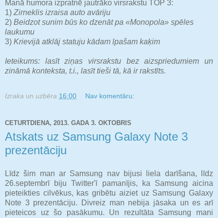
Manā humora izpratnē jautrāko virsrakstu TOP 3:
1)
Zirneklis izraisa auto avāriju
2)
Beidzot sunim būs ko dzenāt pa «Monopola» spēles
laukumu
3)
Krievijā atklāj statuju kādam īpašam kaķim
Ieteikums: lasīt ziņas virsrakstu bez aizspriedumiem un
zināmā konteksta, t.i., lasīt tieši tā, kā ir rakstīts.
Izraka
un
uzbēra
16:00
Nav komentāru:
CETURTDIENA, 2013. GADA 3. OKTOBRIS
Atskats uz Samsung Galaxy Note 3
prezentāciju
Līdz šim man ar Samsung nav bijusi liela darīšana, līdz
26.septembrī biju Twitter'ī pamanījis, ka Samsung aicina
pieteikties cilvēkus, kas gribētu aiziet uz Samsung Galaxy
Note 3 prezentāciju. Divreiz man nebija jāsaka un es arī
pieteicos uz šo pasākumu. Un rezultāta Samsung mani