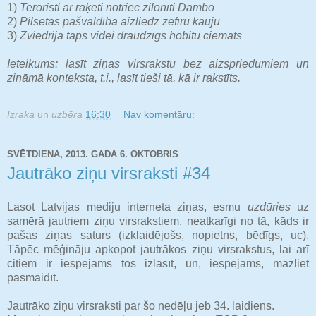
1)
Teroristi ar raķeti notriec zilonīti Dambo
2)
Pilsētas pašvaldība aizliedz zefīru kauju
3)
Zviedrijā taps videi draudzīgs hobitu ciemats
Ieteikums: lasīt ziņas virsrakstu bez aizspriedumiem un
zināmā konteksta, t.i., lasīt tieši tā, kā ir rakstīts.
Izraka
un
uzbēra
16:30
Nav komentāru:
SVĒTDIENA, 2013. GADA 6. OKTOBRIS
Jautrāko ziņu virsraksti #34
Lasot Latvijas mediju interneta ziņas, esmu
uzdūries
uz
samērā jautriem ziņu virsrakstiem, neatkarīgi no tā, kāds ir
pašas ziņas saturs (izklaidējošs, nopietns, bēdīgs, uc).
Tāpēc mēģināju apkopot jautrākos ziņu virsrakstus, lai arī
citiem ir iespējams tos izlasīt, un, iespējams, mazliet
pasmaidīt.
Jautrāko ziņu virsraksti par šo nedēļu jeb 34. laidiens.