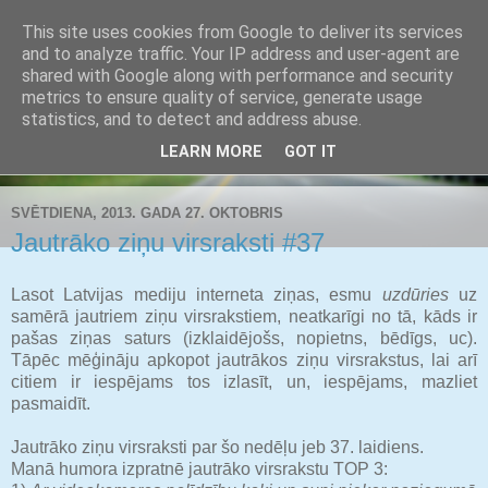
This site uses cookies from Google to deliver its services
Buldozers.Lv
and to analyze traffic. Your IP address and user-agent are
shared with Google along with performance and security
metrics to ensure quality of service, generate usage
Subjektīvi par svarīgāko.
statistics, and to detect and address abuse.
LEARN MORE
GOT IT
▼
SVĒTDIENA, 2013. GADA 27. OKTOBRIS
Jautrāko ziņu virsraksti #37
Lasot Latvijas mediju interneta ziņas, esmu
uzdūries
uz
samērā jautriem ziņu virsrakstiem, neatkarīgi no tā, kāds ir
pašas ziņas saturs (izklaidējošs, nopietns, bēdīgs, uc).
Tāpēc mēģināju apkopot jautrākos ziņu virsrakstus, lai arī
citiem ir iespējams tos izlasīt, un, iespējams, mazliet
pasmaidīt.
Jautrāko ziņu virsraksti par šo nedēļu jeb 37. laidiens.
Manā humora izpratnē jautrāko virsrakstu TOP 3: