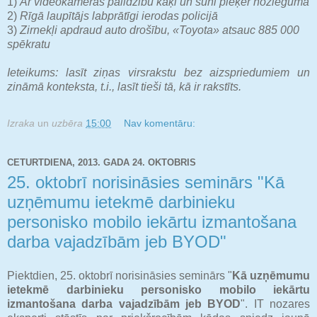
1)
Ar videokameras palīdzību kaķi un suni pieķer noziegumā
2)
Rīgā laupītājs labprātīgi ierodas policijā
3)
Zirnekļi apdraud auto drošību, «Toyota» atsauc 885 000
spēkratu
Ieteikums: lasīt ziņas virsrakstu bez aizspriedumiem un
zināmā konteksta, t.i., lasīt tieši tā, kā ir rakstīts.
Izraka
un
uzbēra
15:00
Nav komentāru:
CETURTDIENA, 2013. GADA 24. OKTOBRIS
25. oktobrī norisināsies seminārs "Kā
uzņēmumu ietekmē darbinieku
personisko mobilo iekārtu izmantošana
darba vajadzībām jeb BYOD"
Piektdien, 25. oktobrī norisināsies seminārs "
Kā uzņēmumu
ietekmē darbinieku personisko mobilo iekārtu
izmantošana darba vajadzībām jeb BYOD
". IT nozares