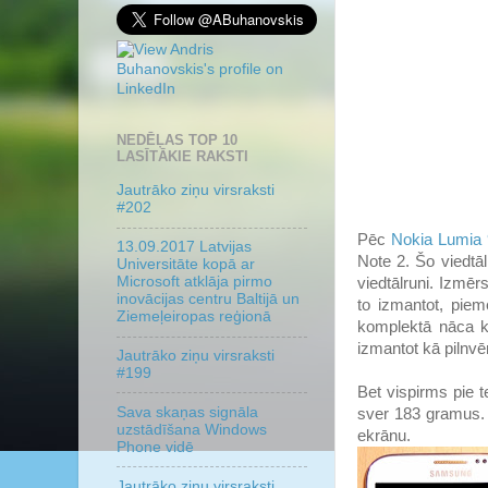
NEDĒĻAS TOP 10
LASĪTĀKIE RAKSTI
Jautrāko ziņu virsraksti
#202
Pēc
Nokia Lumia
13.09.2017 Latvijas
Note 2. Šo viedtāl
Universitāte kopā ar
Microsoft atklāja pirmo
viedtālruni. Izmēr
inovācijas centru Baltijā un
to izmantot, piem
Ziemeļeiropas reģionā
komplektā nāca kl
izmantot kā pilnvēr
Jautrāko ziņu virsraksti
#199
Bet vispirms pie 
Sava skaņas signāla
sver 183 gramus. T
uzstādīšana Windows
ekrānu.
Phone vidē
Jautrāko ziņu virsraksti