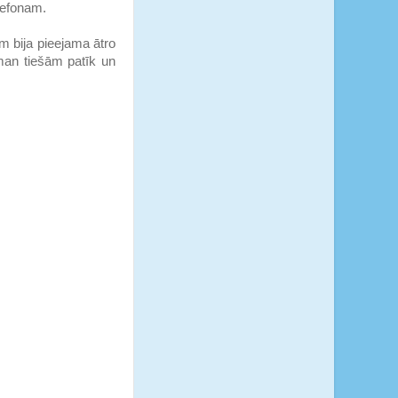
elefonam.
m bija pieejama ātro
 man tiešām patīk un