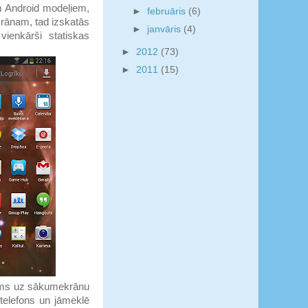
em Android modeļiem,
►
februāris
(6)
krānam, tad izskatās
►
janvāris
(4)
ienkārši statiskas
►
2012
(73)
►
2011
(15)
ējams uz sākumekrānu
 telefons un jāmeklē