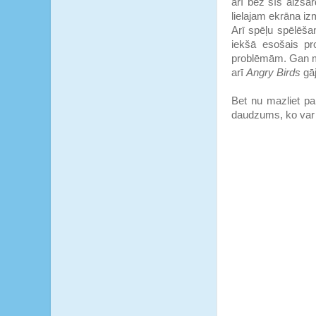
arī bez šīs aizsar
lielajam ekrāna i
Arī spēļu spēlēšan
iekšā esošais pr
problēmām. Gan m
arī
Angry Birds
gā
Bet nu mazliet par
daudzums, ko var r