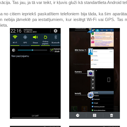
cija. Tas jau, ja tā var teikt, ir kļuvis gluži kā standartlieta Android t
no citiem iepriekš paskatītiem telefoniem bija tāda, ka šim aparāta
 un nebija jāmeklē pa iestatījumiem, kur ieslēgt Wi-Fi vai GPS. Tas
ieta.