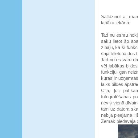
Salīdzinot ar ma
labāka iekārta.
Tad nu esmu nokļu
sāku lietot šo ap
zināju, ka šī funk
šajā telefonā dos t
Tad nu es varu dr
vēl labākas bild
funkciju, gan neizm
kuras ir uzņemtas 
laiks bildes apstrā
Cita, ļoti patīk
fotografēšanas pog
nevis vienā dīvainā
tam uz datora skatī
nebija pieejama H
Zemāk piedāvāja 