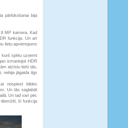
a pārlūkošanai bija
ir 8 MP kamera. Kad
HDR funkcija. Un arī
abu lietu apvienojums
i, kurš spētu uzņemt
 gan izmantojot HDR
ām atzīstu tieši tās,
 nebija jāgaida ilgs
kai nospiest bildes
jām. Un tās saglabāt
ailā. Un tad vari pēc
 diemžēl, šī funkcija