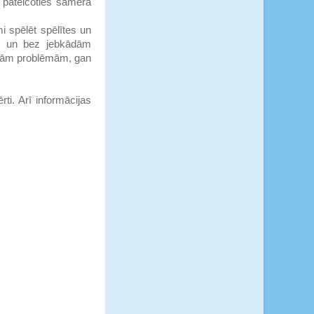
, pateicoties samērā
mi spēlēt spēlītes un
ši un bez jebkādām
ādām problēmām, gan
ti. Arī informācijas