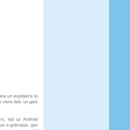
rāna un iespējams to
ā viens liels un garš
ms, tad uz Android
tas e-grāmatas, gan