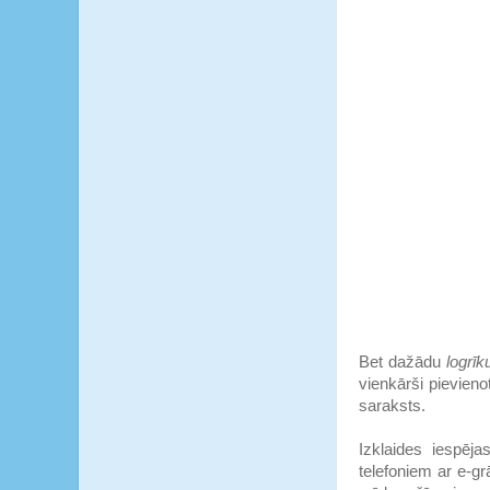
Bet dažādu
logrīk
vienkārši pievieno
saraksts.
Izklaides iespēj
telefoniem ar e-g