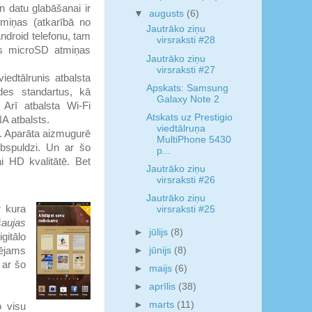
 datu glabāšanai ir
▼
augusts
(6)
miņas (atkarībā no
Jautrāko ziņu
Android telefonu, tam
virsraksti #28
dus microSD atmiņas
Jautrāko ziņu
virsraksti #27
iedtālrunis atbalsta
Apskats: Samsung
des standartus, kā
Galaxy Note 2
ī atbalsta Wi-Fi
Atskats uz Prestigio
NA atbalsts.
viedtālruņa
. Aparāta aizmugurē
MultiPhone 5430
spuldzi. Un ar šo
p...
i HD kvalitātē. Bet
Jautrāko ziņu
.
virsraksti #26
Jautrāko ziņu
r kura
virsraksti #25
šaujas
►
jūlijs
(8)
gitālo
►
jūnijs
(8)
pējams
 ar šo
►
maijs
(6)
►
aprīlis
(38)
►
marts
(11)
 visu