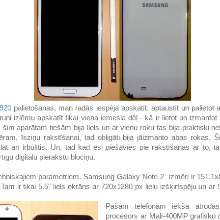
 920
palietošanas, man radās iespēja apskatīt, aptaustīt un palieto
runi izlēmu apskatīt tikai viena iemesla dēļ - kā ir lietot un izmanto
s šim aparātam tiešām bija liels un ar vienu roku tas bija praktiski ne
ēram, īsziņu rakstīšanai, tad obligāti bija jāizmanto abas rokas. 
āt arī irbulītis. Un, tad kad esi
piešāvies
pie rakstīšanas ar to, ta
tīgu digitālu pierakstu blociņu.
tehniskajiem parametriem. Samsung Galaxy Note 2 izmēri ir 151.1
am ir tikai 5.5" liels ekrāns ar 720x1280 px lielu izšķirtspēju un 
Pašam telefonam iekšā atroda
procesors ar Mali-400MP grafisko d