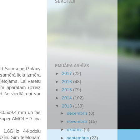
SEKOTĀJI
EMUĀRA ARHĪVS
t arī Samsung Galaxy
►
2017
(23)
t samērā liela izmēra
lietojams. Lai varētu
►
2016
(48)
Šim aparātam uzreiz
►
2015
(79)
d šo viedtālruni var
►
2014
(102)
▼
2013
(139)
x80.5x9.4 mm un tas
►
decembris
(8)
ar Super AMOLED tipa
►
novembris
(15)
►
oktobris
(6)
s 1.6GHz 4-kodolu
zini. Šim telefonam
►
septembris
(23)