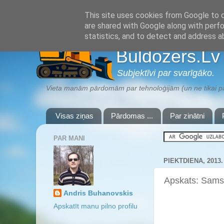
This site uses cookies from Google to de
are shared with Google along with perfo
statistics, and to detect and address a
Buldozers.Lv
Subjektīvi par svarīgāko.
Vieta manām pārdomām par tehnoloģijām (un ne tikai par
Visas ziņas
Pārdomas ...
Par zinātni
PAR MANI
PIEKTDIENA, 2013
Apskats: Sams
Andris Buhanovskis
Apskatīt manu pilno profilu