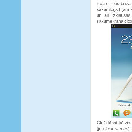
izdarot, pēc brīža
sākumlogs bija maz
un arī izklausās
sākumekrāna citos
Gluži tāpat kā vi
(jeb
lock-screen
)