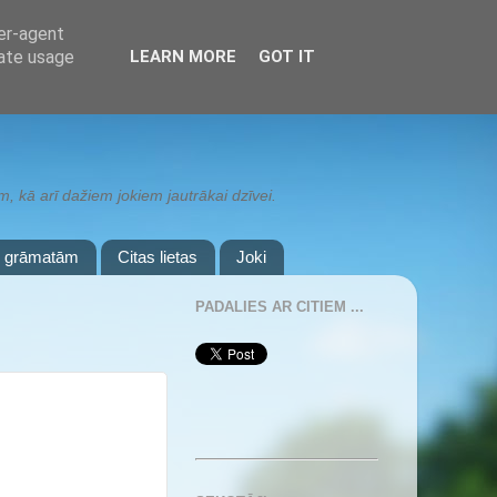
ser-agent
rate usage
LEARN MORE
GOT IT
 kā arī dažiem jokiem jautrākai dzīvei.
r grāmatām
Citas lietas
Joki
PADALIES AR CITIEM ...