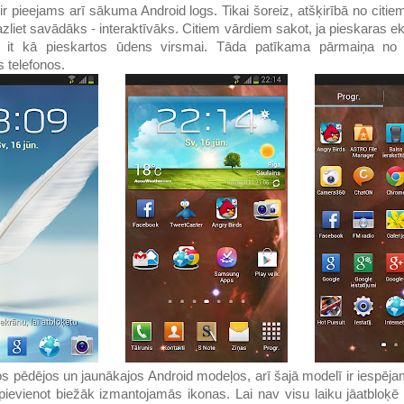
 ir pieejams arī sākuma Android logs. Tikai šoreiz, atšķirībā no citi
liet savādāks - interaktīvāks. Citiem vārdiem sakot, ja pieskaras e
, it kā pieskartos ūdens virsmai. Tāda patīkama pārmaiņa no v
 telefonos.
sos pēdējos un jaunākajos Android modeļos, arī šajā modelī ir iesp
 pievienot biežāk izmantojamās ikonas. Lai nav visu laiku jāatbloķē