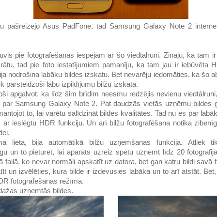
nu pašreizējo Asus PadFone, tad Samsung Galaxy Note 2 internet
vis pie fotografēšanas iespējām ar šo viedtālruni. Zināju, ka tam 
arātu, tad pie foto iestatījumiem pamanīju, ka tam jau ir iebūvēta 
cija nodrošina labāku bildes izskatu. Bet nevarēju iedomāties, ka šo 
ik pārsteidzoši labu izpildījumu bilžu izskatā.
oši apgalvot, ka līdz šim brīdim neesmu redzējis nevienu viedtālrun
es par Samsung Galaxy Note 2. Pat daudzās vietās uzņēmu bildes
antojot to, lai varētu salīdzināt bildes kvalitātes. Tad nu es par labāk
ar ieslēgtu HDR funkciju. Un arī bilžu fotografēšana notika zibenīgi,
dei.
ama lieta, bija automātikā bilžu uzņemšanas funkcija. Atliek ti
u un to pieturēt, lai aparāts uzreiz spētu uzņemt līdz 20 fotogrāfi
 failā, ko nevar normāli apskatīt uz datora, bet gan katru bildi savā f
t un izvēlēties, kura bilde ir izdevusies labāka un to arī atstāt. Bet,
DR fotografēšanas režīmā.
dažas uzņemtās bildes.