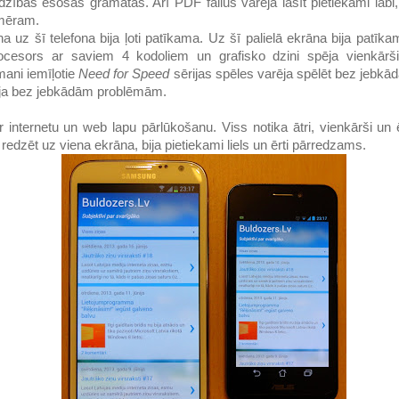
dzības esošās grāmatas. Arī PDF failus varēja lasīt pietiekami labi
zmēram.
a uz šī telefona bija ļoti patīkama. Uz šī palielā ekrāna bija patīka
ocesors ar saviem 4 kodoliem un grafisko dzini spēja vienkār
ani iemīļotie
Need for Speed
sērijas spēles varēja spēlēt bez jebk
ja bez jebkādām problēmām.
 internetu un web lapu pārlūkošanu. Viss notika ātri, vienkārši un ēr
edzēt uz viena ekrāna, bija pietiekami liels un ērti pārredzams.