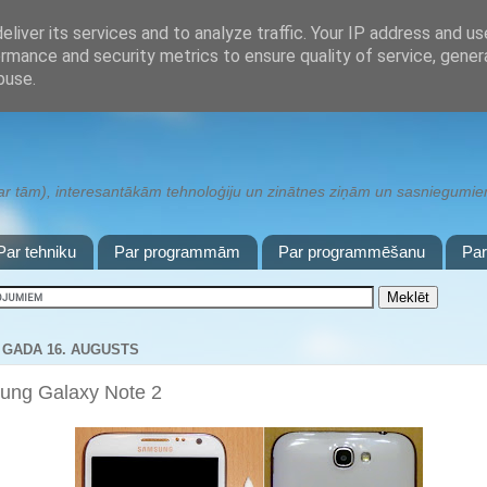
liver its services and to analyze traffic. Your IP address and u
rmance and security metrics to ensure quality of service, gene
buse.
 tām), interesantākām tehnoloģiju un zinātnes ziņām un sasniegumiem,
Par tehniku
Par programmām
Par programmēšanu
Pa
. GADA 16. AUGUSTS
ung Galaxy Note 2