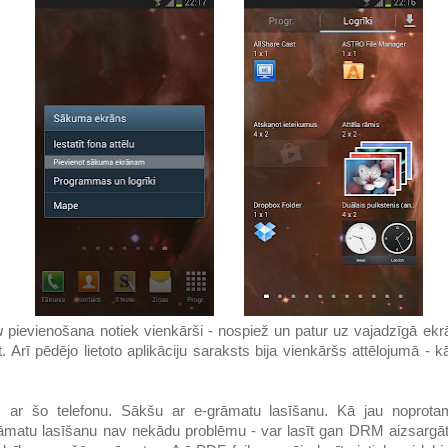
u
pievienošana notiek vienkārši - nospiež un patur uz vajadzīgā ek
t. Arī pēdējo lietoto aplikāciju saraksts bija vienkāršs attēlojumā - k
as ar šo telefonu. Sākšu ar e-grāmatu lasīšanu. Kā jau noprota
rāmatu lasīšanu nav nekādu problēmu - var lasīt gan DRM aizsargā