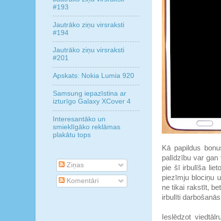
#193
Jautrāko ziņu virsraksti
#194
Jautrāko ziņu virsraksti
#201
Apskats: Nokia Lumia 920
Samsung iepazīstina ar
izturīgo Galaxy XCover 4
Interesantāko un
smieklīgāko reklāmas
plakātu tops
Kā papildus bonus
palīdzību var gan 
Ziņas
pie šī irbulīša li
piezīmju blociņu u
Komentāri
ne tikai rakstīt, b
irbulīti darbošanās
Ieslēdzot viedtālr