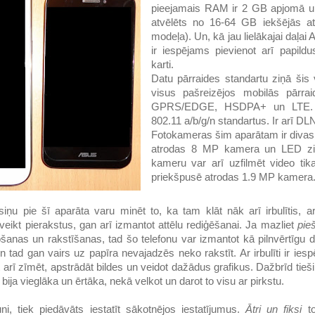
pieejamais RAM ir 2 GB apjomā un
atvēlēts no 16-64 GB iekšējās at
modeļa). Un, kā jau lielākajai daļai 
ir iespējams pievienot arī papil
karti.
Datu pārraides standartu ziņā šis v
visus pašreizējos mobilās pārrai
GPRS/EDGE, HSDPA+ un LTE. Ar
802.11 a/b/g/n standartus. Ir arī DL
Fotokameras šim aparātam ir divas
atrodas 8 MP kamera un LED zib
kameru var arī uzfilmēt video tika
priekšpusē atrodas 1.9 MP kamera
iņu pie šī aparāta varu minēt to, ka tam klāt nāk arī irbulītis, a
veikt pierakstus, gan arī izmantot attēlu rediģēšanai. Ja mazliet
pie
etošanas un rakstīšanas, tad šo telefonu var izmantot kā pilnvērtīgu di
n tad gan vairs uz papīra nevajadzēs neko rakstīt. Ar irbulīti ir ies
et arī zīmēt, apstrādāt bildes un veidot dažādus grafikus. Dažbrīd tieši
 bija vieglāka un ērtāka, nekā velkot un darot to visu ar pirkstu.
uni, tiek piedāvāts iestatīt sākotnējos iestatījumus.
Ātri un fiksi
to