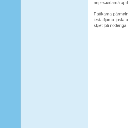
nepieciešamā aplikā
Patīkama pārmaiņa 
iestatījumu josla
šķiet ļoti noderīga l