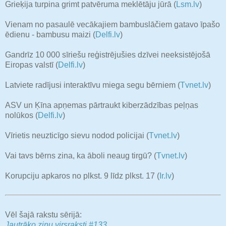
Grieķija turpina grimt patvēruma meklētāju jūrā (
Lsm.lv
)
Vienam no pasaulē vecākajiem bambuslāčiem gatavo īpašo
ēdienu - bambusu maizi (
Delfi.lv
)
Gandrīz 10 000 sīriešu reģistrējušies dzīvei neeksistējošā
Eiropas valstī (
Delfi.lv
)
Latviete radījusi interaktīvu miega segu bērniem (
Tvnet.lv
)
ASV un Ķīna apņemas pārtraukt kiberzādzības peļņas
nolūkos (
Delfi.lv
)
Vīrietis neuzticīgo sievu nodod policijai (
Tvnet.lv
)
Vai tavs bērns zina, ka āboli neaug tirgū? (
Tvnet.lv
)
Korupciju apkaros no plkst. 9 līdz plkst. 17 (
Ir.lv
)
Vēl šajā rakstu sērijā:
Jautrāko ziņu virsraksti #133