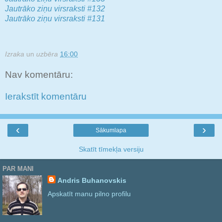
Jautrāko ziņu virsraksti #132
Jautrāko ziņu virsraksti #131
Izraka
un
uzbēra
16:00
Nav komentāru:
Ierakstīt komentāru
‹
›
Sākumlapa
Skatīt tīmekļa versiju
PAR MANI
Andris Buhanovskis
Apskatīt manu pilno profilu