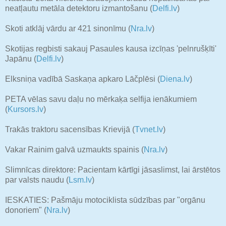
neatļautu metāla detektoru izmantošanu (
Delfi.lv
)
Skoti atklāj vārdu ar 421 sinonīmu (
Nra.lv
)
Skotijas regbisti sakauj Pasaules kausa izcīņas 'pelnrušķīti'
Japānu (
Delfi.lv
)
Elksniņa vadībā Saskaņa apkaro Lāčplēsi (
Diena.lv
)
PETA vēlas savu daļu no mērkaķa selfija ienākumiem
(
Kursors.lv
)
Trakās traktoru sacensības Krievijā (
Tvnet.lv
)
Vakar Rainim galvā uzmaukts spainis (
Nra.lv
)
Slimnīcas direktore: Pacientam kārtīgi jāsaslimst, lai ārstētos
par valsts naudu (
Lsm.lv
)
IESKATIES: Pašmāju motociklista sūdzības par "orgānu
donoriem" (
Nra.lv
)