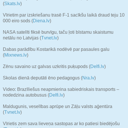
(
Skats.lv
)
Vīrietim par izskriešanu trasē F-1 sacīkšu laikā draud teju 10
000 eiro sods (
Diena.lv
)
NASA satelīti fiksē burvīgu, taču ļoti bīstamu skaistumu
netālu no Latvijas (
Tvnet.lv
)
Dabas parādību Kostarikā nodēvē par pasaules galu
(
Mixnews.lv
)
Zēnu savaino uz galvas uzkritis puķupods (
Delfi.lv
)
Skolas dienā deputāti ēno pedagogus (
Nra.lv
)
Video: Brazīliešus neapmierina sabiedriskais transports –
nodedzina autobusus (
Delfi.lv
)
Maldugunis, veselības aprūpe un Zāļu valsts aģentūra
(
Tvnet.lv
)
Vīrietis zem sava lieveņa sastopas ar ko patiesi biedējošu