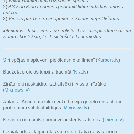
1)
Vakar Rainim galvā uzmaukts spainis
2)
ASV un Ķīna apņemas pārtraukt kiberzādzības peļņas
nolūkos
3)
Vīrietis par 15 eiro «nopērk» sev lielas nepatikšanas
Ieteikums: lasīt ziņas virsrakstu bez aizspriedumiem un
zināmā konteksta, t.i., lasīt tieši tā, kā ir rakstīts.
Siri spējas ir aptuveni piektklasnieka līmenī (
Kursors.lv
)
Budžeta projekts turpina tracināt (
Nra.lv
)
Zinātnieki noskaidro, kad cilvēki ir visslaimīgākie
(
Mixnews.lv
)
Aptauja: Arvien mazāk cilvēku Latvijā gribētu nošaut par
problēmām valstī atbildīgos (
Mixnews.lv
)
Neviena nemanīts garnadzis ieslēgts kafejnīcā (
Diena.lv
)
Ģeniāla ideja: tagad olas var izcept kaķa galvas formā