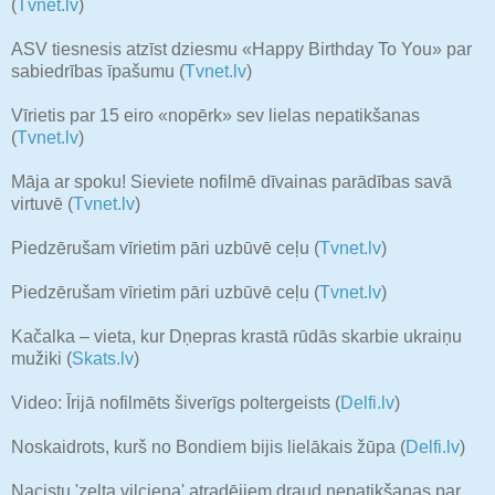
(
Tvnet.lv
)
ASV tiesnesis atzīst dziesmu «Happy Birthday To You» par
sabiedrības īpašumu (
Tvnet.lv
)
Vīrietis par 15 eiro «nopērk» sev lielas nepatikšanas
(
Tvnet.lv
)
Māja ar spoku! Sieviete nofilmē dīvainas parādības savā
virtuvē (
Tvnet.lv
)
Piedzērušam vīrietim pāri uzbūvē ceļu (
Tvnet.lv
)
Piedzērušam vīrietim pāri uzbūvē ceļu (
Tvnet.lv
)
Kačalka – vieta, kur Dņepras krastā rūdās skarbie ukraiņu
mužiki (
Skats.lv
)
Video: Īrijā nofilmēts šiverīgs poltergeists (
Delfi.lv
)
Noskaidrots, kurš no Bondiem bijis lielākais žūpa (
Delfi.lv
)
Nacistu 'zelta vilciena' atradējiem draud nepatikšanas par