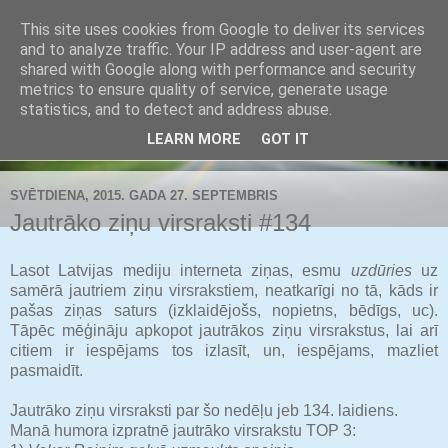
This site uses cookies from Google to deliver its services
Buldozers.Lv
and to analyze traffic. Your IP address and user-agent are
shared with Google along with performance and security
metrics to ensure quality of service, generate usage
Subjektīvi par svarīgāko.
statistics, and to detect and address abuse.
LEARN MORE
GOT IT
▼
SVĒTDIENA, 2015. GADA 27. SEPTEMBRIS
Jautrāko ziņu virsraksti #134
Lasot Latvijas mediju interneta ziņas, esmu
uzdūries
uz
samērā jautriem ziņu virsrakstiem, neatkarīgi no tā, kāds ir
pašas ziņas saturs (izklaidējošs, nopietns, bēdīgs, uc).
Tāpēc mēģināju apkopot jautrākos ziņu virsrakstus, lai arī
citiem ir iespējams tos izlasīt, un, iespējams, mazliet
pasmaidīt.
Jautrāko ziņu virsraksti par šo nedēļu jeb 134. laidiens.
Manā humora izpratnē jautrāko virsrakstu TOP 3: