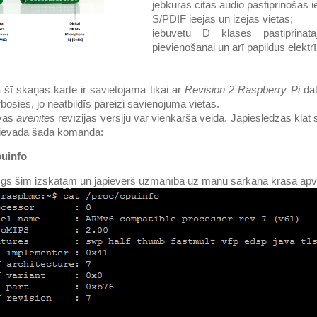
jebkuras citas audio pastiprinošas i
S/PDIF ieejas un izejas vietas;
iebūvētu D klases pastiprinātā
pievienošanai un arī papildus elektr
ka šī skaņas karte ir savietojama tikai ar
Revision 2
Raspberry Pi
dat
osies, jo neatbildīs pareizi savienojuma vietas.
avas
avenītes
revīzijas versiju var vienkāršā veidā. Jāpieslēdzas klā
jāievada šāda komanda:
puinfo
zīgs šim izskatam un jāpievērš uzmanība uz manu sarkanā krāsā apvil