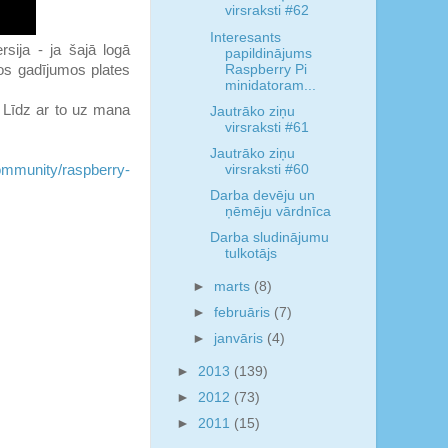
virsraksti #62
Interesants
rsija - ja šajā logā
papildinājums
Raspberry Pi
ējos gadījumos plates
minidatoram...
0. Līdz ar to uz mana
Jautrāko ziņu
virsraksti #61
Jautrāko ziņu
virsraksti #60
mmunity/raspberry-
Darba devēju un
ņēmēju vārdnīca
Darba sludinājumu
tulkotājs
►
marts
(8)
►
februāris
(7)
►
janvāris
(4)
►
2013
(139)
►
2012
(73)
►
2011
(15)