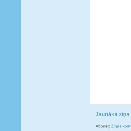
Jaunāka ziņa
Abonēt:
Ziņas kome