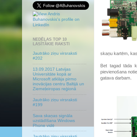
NEDĒĻAS TOP 10
LASĪTĀKIE RAKSTI
skaņu kartēm, kas 
Jautrāko ziņu virsraksti
#202
Bet tagad tāda 
13.09.2017 Latvijas
pievienošana notie
Universitāte kopā ar
gatava darbam.
Microsoft atklāja pirmo
inovācijas centru Baltijā un
Ziemeļeiropas reģionā
Jautrāko ziņu virsraksti
#199
Sava skaņas signāla
uzstādīšana Windows
Phone vidē
Jautrāko ziņu virsraksti