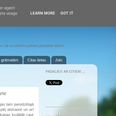
ser-agent
rate usage
LEARN MORE
GOT IT
 kā arī dažiem jokiem jautrākai dzīvei.
r grāmatām
Citas lietas
Joki
PADALIES AR CITIEM ...
rte
ojas tam paredzētajā
spēj atskaņot un arī
aņas kvalitāti caur