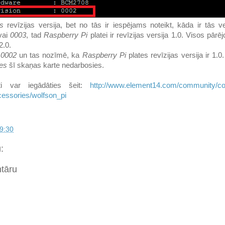
s
revīzijas versija, bet no tās ir iespējams noteikt, kāda ir tās ve
vai
0003
, tad
Raspberry Pi
platei ir revīzijas versija 1.0. Visos pār
2.0.
r
0002
un tas nozīmē, ka
Raspberry Pi
plates revīzijas versija ir 1.
tes
šī skaņas karte nedarbosies.
i var iegādāties šeit:
http://www.element14.com/community/co
cessories/wolfson_pi
9:30
:
ntāru