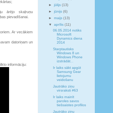
ekārtas;
►
jūlijs
(13)
►
jūnijs
(6)
ju ārējo skaļruņu
ības pievadīšanai.
►
maijs
(13)
▼
aprīlis
(11)
06.05.2014 notiks
oriem. Ar vecākiem
Microsoft
Dynamics diena
t savam datoriņam un
2014
Starptautisks
Windows 8 un
Windows Phone
izstrādāt...
kto informāciju:
Ir laiks sākt apgūt
Samsung Gear
lietojumu
veidošanu
Jautrāko ziņu
virsraksti #63
Ir laiks mainīt
paroles savos
tiešsaistes profilos
Jautrāko ziņu