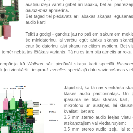
austiņu izeju varētu gribēt arī labāku, bet arī pašreiz
daudz-maz
apmierina.
Bet tagad tiel piedāvāts arī labākas skaņas iegūšana
audio karti.
Teikšu godīgi - gandrīz jau no pašiem sākumiem meklēj
šo minidatoriņu, lai varētu iegūt labāku skaņas skanē
caur šo datoriņu laist skaņu no citiem avotiem. Bet vi
tomēr nebija tas lētākais variants. Tā nu es tam biju atmetis ar roku.
kompānija kā
Wolfson
sāk piedāvāt skaņu karti speciāli
Raspber
k ļoti vienkārši - iesprauž
avenītes
speciālajā datu savienošanas viet
Jāpiebilst, ka tā nav vienkārša ska
klases audio pastiprinātājs. Un 
īpašumā ne tikai skaņas karti, 
mikrofonu un austiņas, lai klaus
kvalitāti, bet arī:
3.5 mm stereo audio ieejas vietu
atskaņotājiem vai viedtālruņiem;
3.5 mm stereo audio izeju, lai to 