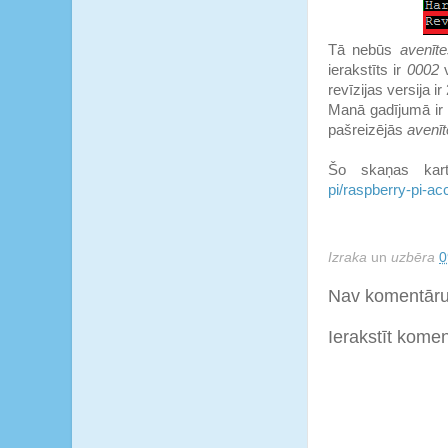
Tā nebūs
avenīte
ierakstīts ir
0002
revīzijas versija ir 
Manā gadījumā i
pašreizējās
avenī
Šo skaņas kart
pi/raspberry-pi-ac
Izraka
un
uzbēra
0
Nav komentāru
Ierakstīt kome