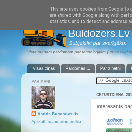
This site uses cookies from Google to de
are shared with Google along with perfo
statistics, and to detect and address a
Buldozers.Lv
Subjektīvi par svarīgāko.
Vieta manām pārdomām par tehnoloģijām (un ne tikai par
Visas ziņas
Pārdomas ...
Par zinātni
PAR MANI
CETURTDIENA, 201
Interesants pa
Andris Buhanovskis
Apskatīt manu pilno profilu