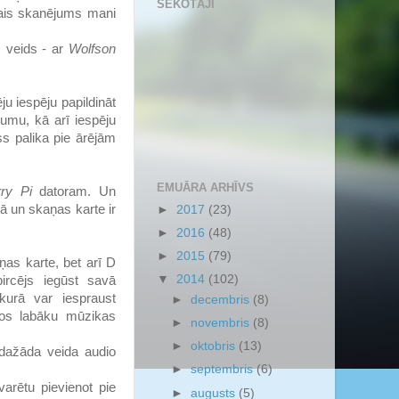
SEKOTĀJI
ējais skanējums mani
s veids - ar
Wolfson
u iespēju papildināt
jumu, kā arī iespēju
ss palika pie ārējām
EMUĀRA ARHĪVS
ry Pi
datoram. Un
ā un skaņas karte ir
►
2017
(23)
►
2016
(48)
►
2015
(79)
ņas karte, bet arī D
▼
2014
(102)
pircējs iegūst savā
kurā var iespraust
►
decembris
(8)
ītos labāku mūzikas
►
novembris
(8)
►
oktobris
(13)
 dažāda veida audio
►
septembris
(6)
varētu pievienot pie
►
augusts
(5)