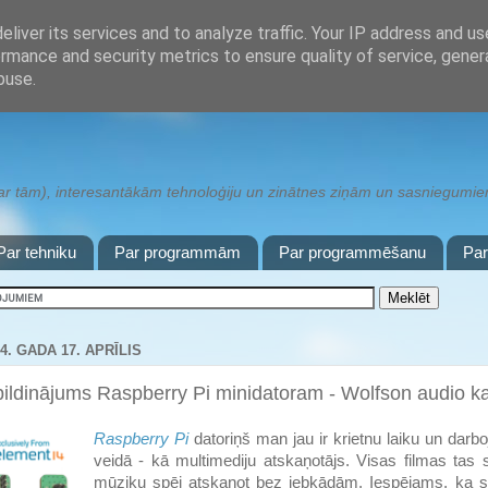
liver its services and to analyze traffic. Your IP address and u
rmance and security metrics to ensure quality of service, gene
buse.
 tām), interesantākām tehnoloģiju un zinātnes ziņām un sasniegumiem,
Par tehniku
Par programmām
Par programmēšanu
Pa
4. GADA 17. APRĪLIS
pildinājums Raspberry Pi minidatoram - Wolfson audio ka
Raspberry Pi
datoriņš man jau ir krietnu laiku un darb
veidā - kā multimediju atskaņotājs. Visas filmas tas 
mūziku spēj atskaņot bez jebkādām. Iespējams, ka sk