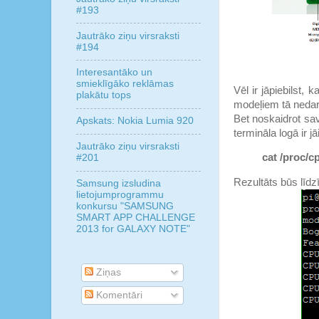
#193
Jautrāko ziņu virsraksti
#194
Interesantāko un
smieklīgāko reklāmas
Vēl ir jāpiebilst, 
plakātu tops
modeļiem tā nedarb
Bet noskaidrot s
Apskats: Nokia Lumia 920
termināla logā ir 
Jautrāko ziņu virsraksti
cat /proc/c
#201
Rezultāts būs līd
Samsung izsludina
lietojumprogrammu
konkursu "SAMSUNG
SMART APP CHALLENGE
2013 for GALAXY NOTE"
Ziņas
Komentāri