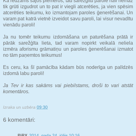
Kā redzams šajos piemēros, tad sarežģītu parole nav nemaz
tik grūti izgudrot un to pat ir viegli atcerēties, ja vien spēsim
atcerēties teikumu, ko izmantojam paroles ģenerēšanai. Un
varam pat katrā vietnē izveidot savu paroli, lai visur nevadītu
vienādu paroli!
Ja nu tomēr teikumu izdomāšana un paturēšana prātā ir
pārāk sarežģīta lieta, tad varam nopirkt veikalā neliela
izmēra aforismu grāmatiņu un paroles ģenerēšanai izmatot
no tām paņemtos teikumus!
Es ceru, ka šī pamācība kādam būs noderīga un palīdzēs
izdomā labu paroli!
Ja Tev ir kas sakāms vai piebilstams, droši to vari atstāt
komentāros.
Izraka
un
uzbēra
09:30
6 komentāri:
PiRX
2014. gada 24. jūlijs 10:16