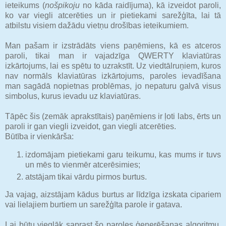
ieteikums (
nošpikoju
no kāda raidījuma), kā izveidot paroli,
ko var viegli atcerēties un ir pietiekami sarežģīta, lai tā
atbilstu visiem dažādu vietņu drošības ieteikumiem.
Man pašam ir izstrādāts viens paņēmiens, kā es atceros
paroli, tikai man ir vajadzīga QWERTY klaviatūras
izkārtojums, lai es spētu to uzrakstīt. Uz viedtālruņiem, kuros
nav normāls klaviatūras izkārtojums, paroles ievadīšana
man sagādā nopietnas problēmas, jo nepaturu galvā visus
simbolus, kurus ievadu uz klaviatūras.
Tāpēc šis (zemāk aprakstītais) paņēmiens ir ļoti labs, ērts un
paroli ir gan viegli izveidot, gan viegli atcerēties.
Būtība ir vienkārša:
izdomājam pietiekami garu teikumu, kas mums ir tuvs
un mēs to vienmēr atcerēsimies;
atstājam tikai vārdu pirmos burtus.
Ja vajag, aizstājam kādus burtus ar līdzīga izskata cipariem
vai lielajiem burtiem un sarežģīta parole ir gatava.
Lai būtu vieglāk saprast šo paroles ģenerēšanas algoritmu,