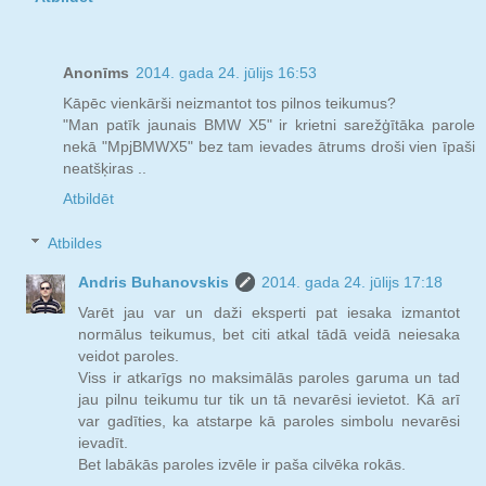
Anonīms
2014. gada 24. jūlijs 16:53
Kāpēc vienkārši neizmantot tos pilnos teikumus?
"Man patīk jaunais BMW X5" ir krietni sarežģītāka parole
nekā "MpjBMWX5" bez tam ievades ātrums droši vien īpaši
neatšķiras ..
Atbildēt
Atbildes
Andris Buhanovskis
2014. gada 24. jūlijs 17:18
Varēt jau var un daži eksperti pat iesaka izmantot
normālus teikumus, bet citi atkal tādā veidā neiesaka
veidot paroles.
Viss ir atkarīgs no maksimālās paroles garuma un tad
jau pilnu teikumu tur tik un tā nevarēsi ievietot. Kā arī
var gadīties, ka atstarpe kā paroles simbolu nevarēsi
ievadīt.
Bet labākās paroles izvēle ir paša cilvēka rokās.