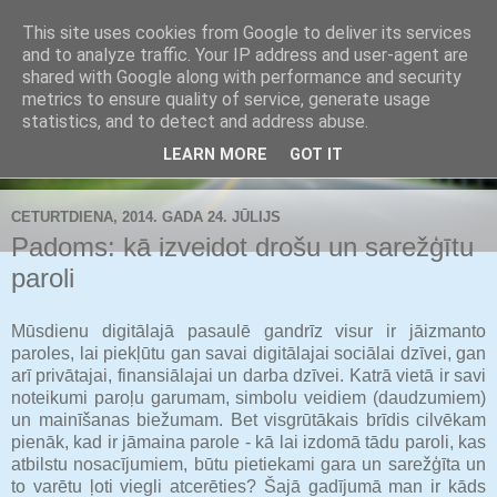
This site uses cookies from Google to deliver its services
Buldozers.Lv
and to analyze traffic. Your IP address and user-agent are
shared with Google along with performance and security
metrics to ensure quality of service, generate usage
Subjektīvi par svarīgāko.
statistics, and to detect and address abuse.
LEARN MORE
GOT IT
▼
CETURTDIENA, 2014. GADA 24. JŪLIJS
Padoms: kā izveidot drošu un sarežģītu
paroli
Mūsdienu digitālajā pasaulē gandrīz visur ir jāizmanto
paroles, lai piekļūtu gan savai digitālajai sociālai dzīvei, gan
arī privātajai, finansiālajai un darba dzīvei. Katrā vietā ir savi
noteikumi paroļu garumam, simbolu veidiem (daudzumiem)
un mainīšanas biežumam. Bet visgrūtākais brīdis cilvēkam
pienāk, kad ir jāmaina parole - kā lai izdomā tādu paroli, kas
atbilstu nosacījumiem, būtu pietiekami gara un sarežģīta un
to varētu ļoti viegli atcerēties? Šajā gadījumā man ir kāds