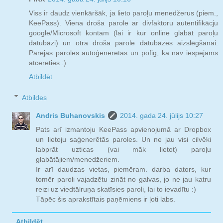
Viss ir daudz vienkāršāk, ja lieto paroļu menedžerus (piem.,
KeePass). Viena droša parole ar divfaktoru autentifikācju
google/Microsoft kontam (lai ir kur online glabāt paroļu
datubāzi) un otra droša parole datubāzes aizslēgšanai.
Pārējās paroles autoģenerētas un pofig, ka nav iespējams
atcerēties :)
Atbildēt
Atbildes
Andris Buhanovskis
2014. gada 24. jūlijs 10:27
Pats arī izmantoju KeePass apvienojumā ar Dropbox
un lietoju saģenerētās paroles. Un ne jau visi cilvēki
labprāt uzticas (vai māk lietot) paroļu
glabātājiem/menedžeriem.
Ir arī daudzas vietas, piemēram. darba dators, kur
tomēr paroli vajadzētu zināt no galvas, jo ne jau katru
reizi uz viedtālruņa skatīsies paroli, lai to ievadītu :)
Tāpēc šis aprakstītais paņēmiens ir ļoti labs.
Atbildēt