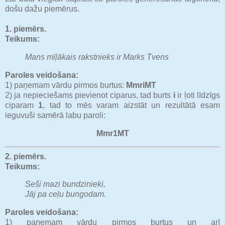
došu dažu piemērus.
1. piemērs.
Teikums:
Mans mīļākais rakstnieks ir Marks Tvens
Paroles veidošana:
1) paņemam vārdu pirmos burtus:
MmriMT
2) ja nepieciešams pievienot ciparus, tad burts
i
ir ļoti līdzīgs
ciparam
1
, tad to mēs varam aizstāt un rezultātā esam
ieguvuši samērā labu paroli:
Mmr1MT
2. piemērs.
Teikums:
Seši mazi bundzinieki,
Jāj pa ceļu bungodam.
Paroles veidošana:
1) paņemam vārdu pirmos burtus un arī