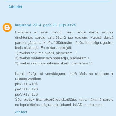
Atbildēt
krauzand
2014. gada 25. jūlijs 09:25
Padalīšos ar savu metodi, kuru lietoju darbā aktīvās
direktorijas paroļu uzturēšanā jau gadiem. Parasti darbā
paroles jāmaina ik pēc 100dienām, tāpēc lietderīgi izgudrot
kādu skaitītāju. Es to daru sekojoši:
1)Izvēlos sākuma skaitli, piemēram, 5
2)Izvēlos matemātisko operāciju, piemēram +
3)Izvēlos skaitītāja sākuma skaitli, piemēram 11
Paroli būvēju kā vienādojumu, kurā kāds no skaitļiem ir
rakstīts vārdiem.
pieCi+11=16$
pieCi+12=17$
pieCi+13=18$
Šādi pietiek tikai atcerēties skaitītāju, katra nākamā parole
no iepriekšējās atšķiras pietiekami, lai AD to akceptētu.
Atbildēt