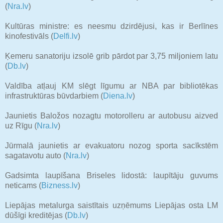
(
Nra.lv
)
Kultūras ministre: es neesmu dzirdējusi, kas ir Berlīnes
kinofestivāls (
Delfi.lv
)
Ķemeru sanatoriju izsolē grib pārdot par 3,75 miljoniem latu
(
Db.lv
)
Valdība atļauj KM slēgt līgumu ar NBA par bibliotēkas
infrastruktūras būvdarbiem (
Diena.lv
)
Jaunietis Baložos nozagtu motorolleru ar autobusu aizved
uz Rīgu (
Nra.lv
)
Jūrmalā jaunietis ar evakuatoru nozog sporta sacīkstēm
sagatavotu auto (
Nra.lv
)
Gadsimta laupīšana Briseles lidostā: laupītāju guvums
neticams (
Bizness.lv
)
Liepājas metalurga saistītais uzņēmums Liepājas osta LM
dūšīgi kreditējas (
Db.lv
)