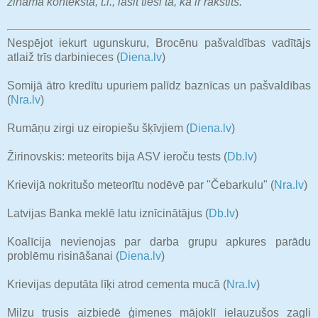
zināmā konteksta, t.i., lasīt tieši tā, kā ir rakstīts.
Nespējot iekurt ugunskuru, Brocēnu pašvaldības vadītājs
atlaiž trīs darbinieces (
Diena.lv
)
Somijā ātro kredītu upuriem palīdz baznīcas un pašvaldības
(
Nra.lv
)
Rumāņu zirgi uz eiropiešu šķīvjiem (
Diena.lv
)
Žirinovskis: meteorīts bija ASV ieroču tests (
Db.lv
)
Krievijā nokritušo meteorītu nodēvē par "Čebarkulu" (
Nra.lv
)
Latvijas Banka meklē latu iznīcinātājus (
Db.lv
)
Koalīcija nevienojas par darba grupu apkures parādu
problēmu risināšanai (
Diena.lv
)
Krievijas deputāta līķi atrod cementa mucā (
Nra.lv
)
Milzu trusis aizbiedē ģimenes mājoklī ielauzušos zagli