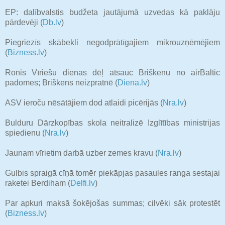
EP: dalībvalstis budžeta jautājumā uzvedas kā paklāju
pārdevēji (
Db.lv
)
Piegriezīs skābekli negodprātīgajiem mikrouzņēmējiem
(
Bizness.lv
)
Ronis Vīriešu dienas dēļ atsauc Briškenu no airBaltic
padomes; Briškens neizpratnē (
Diena.lv
)
ASV ieroču nēsātājiem dod atlaidi picērijās (
Nra.lv
)
Bulduru Dārzkopības skola neitralizē Izglītības ministrijas
spiedienu (
Nra.lv
)
Jaunam vīrietim darbā uzber zemes kravu (
Nra.lv
)
Gulbis spraigā cīņā tomēr piekāpjas pasaules ranga sestajai
raketei Berdiham (
Delfi.lv
)
Par apkuri maksā šokējošas summas; cilvēki sāk protestēt
(
Bizness.lv
)