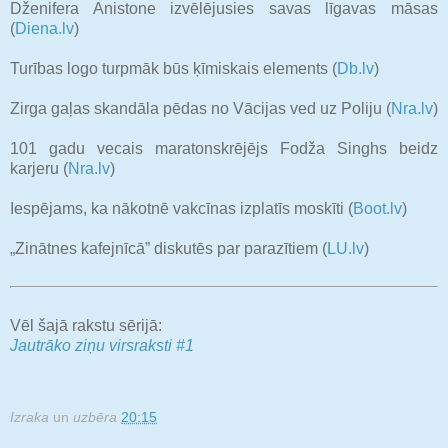
Dženifera Anistone izvēlējusies savas līgavas māsas
(
Diena.lv
)
Turības logo turpmāk būs ķīmiskais elements (
Db.lv
)
Zirga gaļas skandāla pēdas no Vācijas ved uz Poliju (
Nra.lv
)
101 gadu vecais maratonskrējējs Fodža Singhs beidz
karjeru (
Nra.lv
)
Iespējams, ka nākotnē vakcīnas izplatīs moskīti (
Boot.lv
)
„Zinātnes kafejnīcā” diskutēs par parazītiem (
LU.lv
)
Vēl šajā rakstu sērijā:
Jautrāko ziņu virsraksti #1
Izraka
un
uzbēra
20:15