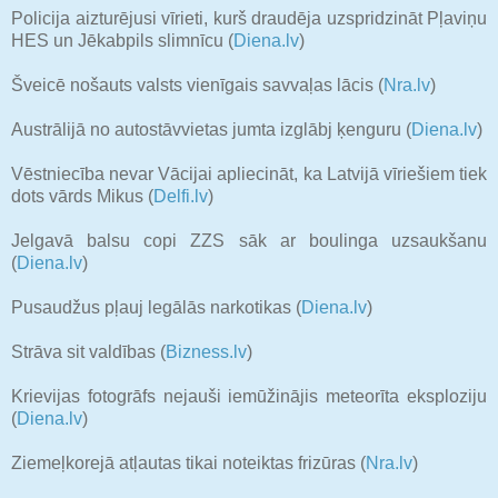
Policija aizturējusi vīrieti, kurš draudēja uzspridzināt Pļaviņu
HES un Jēkabpils slimnīcu (
Diena.lv
)
Šveicē nošauts valsts vienīgais savvaļas lācis (
Nra.lv
)
Austrālijā no autostāvvietas jumta izglābj ķenguru (
Diena.lv
)
Vēstniecība nevar Vācijai apliecināt, ka Latvijā vīriešiem tiek
dots vārds Mikus (
Delfi.lv
)
Jelgavā balsu copi ZZS sāk ar boulinga uzsaukšanu
(
Diena.lv
)
Pusaudžus pļauj legālās narkotikas (
Diena.lv
)
Strāva sit valdības (
Bizness.lv
)
Krievijas fotogrāfs nejauši iemūžinājis meteorīta eksploziju
(
Diena.lv
)
Ziemeļkorejā atļautas tikai noteiktas frizūras (
Nra.lv
)