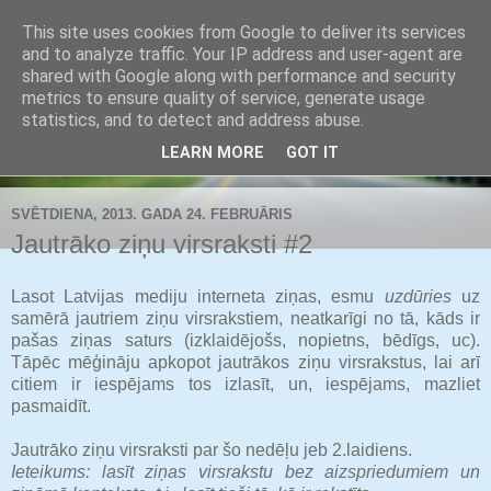
This site uses cookies from Google to deliver its services
Buldozers.Lv
and to analyze traffic. Your IP address and user-agent are
shared with Google along with performance and security
metrics to ensure quality of service, generate usage
Subjektīvi par svarīgāko.
statistics, and to detect and address abuse.
LEARN MORE
GOT IT
▼
SVĒTDIENA, 2013. GADA 24. FEBRUĀRIS
Jautrāko ziņu virsraksti #2
Lasot Latvijas mediju interneta ziņas, esmu
uzdūries
uz
samērā jautriem ziņu virsrakstiem, neatkarīgi no tā, kāds ir
pašas ziņas saturs (izklaidējošs, nopietns, bēdīgs, uc).
Tāpēc mēģināju apkopot jautrākos ziņu virsrakstus, lai arī
citiem ir iespējams tos izlasīt, un, iespējams, mazliet
pasmaidīt.
Jautrāko ziņu virsraksti par šo nedēļu jeb 2.laidiens.
Ieteikums: lasīt ziņas virsrakstu bez aizspriedumiem un