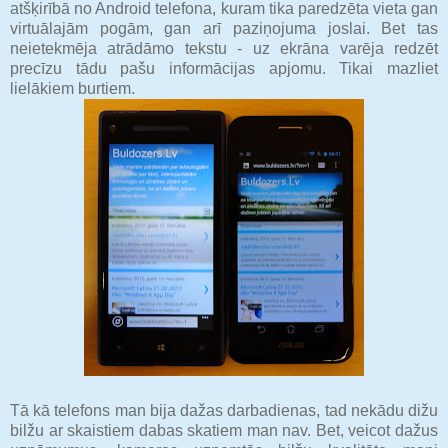
atšķirībā no Android telefona, kuram tika paredzēta vieta gan
virtuālajām pogām, gan arī paziņojuma joslai. Bet tas
neietekmēja atrādāmo tekstu - uz ekrāna varēja redzēt
precīzu tādu pašu informācijas apjomu. Tikai mazliet
lielākiem burtiem.
Tā kā telefons man bija dažas darbadienas, tad nekādu dižu
bilžu ar skaistiem dabas skatiem man nav. Bet, veicot dažus