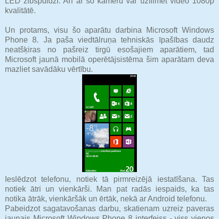
LED zibspuldzi. Arī ar šo kameru var uzfilmēt video 1080p
kvalitātē.
Un protams, visu šo aparātu darbina Microsoft Windows
Phone 8. Ja paša viedtālruņa tehniskās īpašības daudz
neatšķiras no pašreiz tirgū esošajiem aparātiem, tad
Microsoft jaunā mobilā operētājsistēma šim aparātam deva
mazliet savādāku vērtību.
Ieslēdzot telefonu, notiek tā pirmreizējā iestatīšana. Tas
notiek ātri un vienkārši. Man pat radās iespaids, ka tas
notika ātrāk, vienkāršāk un ērtāk, nekā ar Android telefonu.
Pabeidzot sagatavošanas darbu, skatienam uzreiz paveras
jaunais Microsoft Windows Phone 8 interfeiss - viss vienos