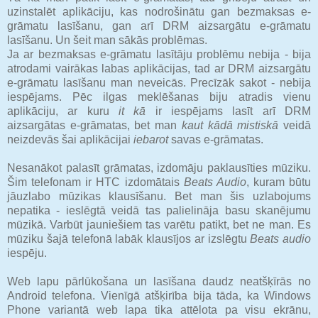
uzinstalēt aplikāciju, kas nodrošinātu gan bezmaksas e-
grāmatu lasīšanu, gan arī DRM aizsargātu e-grāmatu
lasīšanu. Un šeit man sākās problēmas.
Ja ar bezmaksas e-grāmatu lasītāju problēmu nebija - bija
atrodami vairākas labas aplikācijas, tad ar DRM aizsargātu
e-grāmatu lasīšanu man neveicās. Precīzāk sakot - nebija
iespējams. Pēc ilgas meklēšanas biju atradis vienu
aplikāciju, ar kuru
it kā
ir iespējams lasīt arī DRM
aizsargātas e-grāmatas, bet man
kaut kādā mistiskā
veidā
neizdevās šai aplikācijai
iebarot
savas e-grāmatas.
Nesanākot palasīt grāmatas, izdomāju paklausīties mūziku.
Šim telefonam ir HTC izdomātais
Beats Audio
, kuram būtu
jāuzlabo mūzikas klausīšanu. Bet man šis uzlabojums
nepatika - ieslēgtā veidā tas palielināja basu skanējumu
mūzikā. Varbūt jauniešiem tas varētu patikt, bet ne man. Es
mūziku šajā telefonā labāk klausījos ar izslēgtu
Beats audio
iespēju.
Web lapu pārlūkošana un lasīšana daudz neatšķīrās no
Android telefona. Vienīgā atšķirība bija tāda, ka Windows
Phone variantā web lapa tika attēlota pa visu ekrānu,