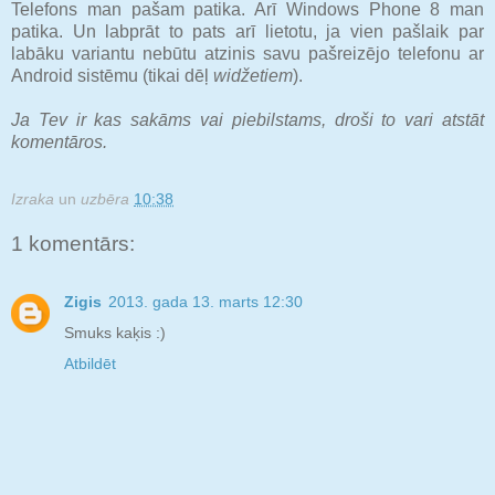
Telefons man pašam patika. Arī Windows Phone 8 man
patika. Un labprāt to pats arī lietotu, ja vien pašlaik par
labāku variantu nebūtu atzinis savu pašreizējo telefonu ar
Android sistēmu (tikai dēļ
widžetiem
).
Ja Tev ir kas sakāms vai piebilstams, droši to vari atstāt
komentāros.
Izraka
un
uzbēra
10:38
1 komentārs:
Zigis
2013. gada 13. marts 12:30
Smuks kaķis :)
Atbildēt