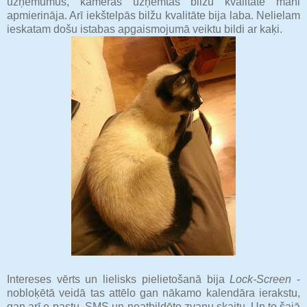
uzņēmumus, kameras uzņemtās bilžu kvalitāte mani
apmierināja. Arī iekštelpās bilžu kvalitāte bija laba. Nelielam
ieskatam došu istabas apgaismojumā veiktu bildi ar kaķi.
Intereses vērts un lielisks pielietošanā bija
Lock-Screen
-
nobloķētā veidā tas attēlo gan nākamo kalendāra ierakstu,
gan arī e-pastu, SMS un neatbildēto zvanu skaitu. Un to šajā