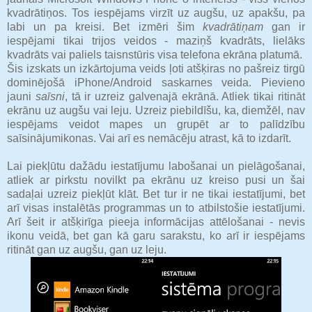
kvadrātiņos. Tos iespējams virzīt uz augšu, uz apakšu, pa
labi un pa kreisi. Bet izmēri šim
kvadrātiņam
gan ir
iespējami tikai trijos veidos - maziņš kvadrāts, lielāks
kvadrāts vai paliels taisnstūris visa telefona ekrāna platumā.
Šis izskats un izkārtojuma veids ļoti atšķiras no pašreiz tirgū
dominējošā iPhone/Android saskarnes veida. Pievieno
jauni
saīsni
, tā ir uzreiz galvenajā ekrānā. Atliek tikai ritināt
ekrānu uz augšu vai leju. Uzreiz piebildīšu, ka, diemžēl, nav
iespējams veidot mapes un grupēt ar to palīdzību
saīsinājumikonas. Vai arī es nemācēju atrast, kā to izdarīt.
Lai piekļūtu dažādu iestatījumu labošanai un pielāgošanai,
atliek ar pirkstu novilkt pa ekrānu uz kreiso pusi un šai
sadaļai uzreiz piekļūt klāt. Bet tur ir ne tikai iestatījumi, bet
arī visas instalētās programmas un to atbilstošie iestatījumi.
Arī šeit ir atšķirīga pieeja informācijas attēlošanai - nevis
ikonu veidā, bet gan kā garu sarakstu, ko arī ir iespējams
ritināt gan uz augšu, gan uz leju.