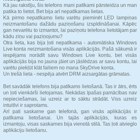
Kā jau rakstīju, šis telefons mani patīkami pārsteidza un man
patika to lietot. Bet bija arī nepatīkamas lietas.
Kā pirmo nepatīkamo lietu varētu pieminēt LED lampiņas
neizmantošanu dažādu paziņošanu izspīdināšanai. Kāpēc
gan nevarētu to izmantot, lai paziņotu telefona lietotājam par
kādu ziņu vai paziņojumu?
Otra lieta, kas bija ļoti nepatīkama - automātiska Windows
Live konta neizmantošana visās aplikācijās. Pašā sākumā ir
iespējams norādīt savu Windows Live kontu. bet visās
aplikācijās bija no jauna jāiet un jāslēdzas ar savu kontu, lai
varētu piekļūt klāt failiem no mana SkyDrive konta.
Un trešā lieta - nespēja atvērt DRM aizsargātas grāmatas.
Bet savādāk telefons bija patīkams lietošanā. Tas ir ātrs, ērts
un ļoti vienkārši lietojamas. Nekādas īpašas pamācības nav
nepieciešamas, lai uzreiz ar to sāktu strādāt. Viss uzreiz
intuitīvi ir saprotams.
Arī pati saskarne gan telefonā, gan visās aplikācijās ir
patīkama lietošanai. Un tajās aplikācijās, kuras es
izmantoju, visas saskarnes bija vienotā stilā. Tas ļoti atvieglo
aplikāciju lietošanu.