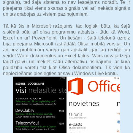
signāla), tad šajā sistēmā to nav iespējams norādīt. Te ir
pieejams tikai viens skaņas signāls vai arī nekāds signāls
un tas drabojas uz visiem paziņojumiem.
Tā kā šis ir Microsoft ražojums, tad loģiski būtu, ka šajā
sistēmā būtu arī ofisa programmu atbalsts - tādu kā Word,
Excel un arī PowerPoint. Un tiešām - šajā telefonā uzreiz
bija pieejama Microsoft izstrādātā Ofisa mobilā versija. Un
arī bez problēmām varēja gan apskatīt, gan arī rediģēt un
veidot Word dokumentus un Excel failus. Vairs nevajadzēja
lauzt galvu un meklēt kādu alternatīvu risinājumu, ar kura
palīdzību varētu tikt klāt Ofisa dokumentiem. Tik vien kā
nepieciešams pieslēgties ar savu Windows Live kontu.