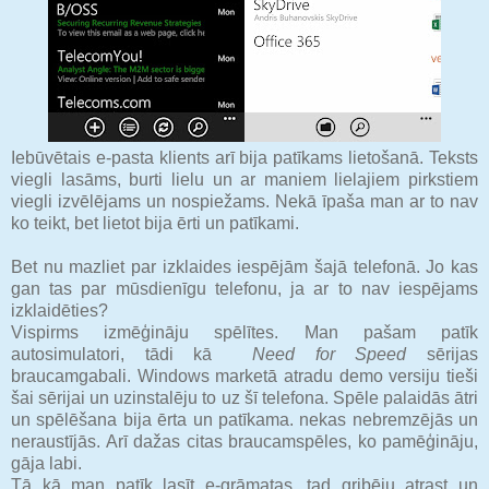
Iebūvētais e-pasta klients arī bija patīkams lietošanā. Teksts
viegli lasāms, burti lielu un ar maniem lielajiem pirkstiem
viegli izvēlējams un nospiežams. Nekā īpaša man ar to nav
ko teikt, bet lietot bija ērti un patīkami.
Bet nu mazliet par izklaides iespējām šajā telefonā. Jo kas
gan tas par mūsdienīgu telefonu, ja ar to nav iespējams
izklaidēties?
Vispirms izmēģināju spēlītes. Man pašam patīk
autosimulatori, tādi kā
Need for Speed
sērijas
braucamgabali. Windows marketā atradu demo versiju tieši
šai sērijai un uzinstalēju to uz šī telefona. Spēle palaidās ātri
un spēlēšana bija ērta un patīkama. nekas nebremzējās un
neraustījās. Arī dažas citas braucamspēles, ko pamēģināju,
gāja labi.
Tā kā man patīk lasīt e-grāmatas, tad gribēju atrast un