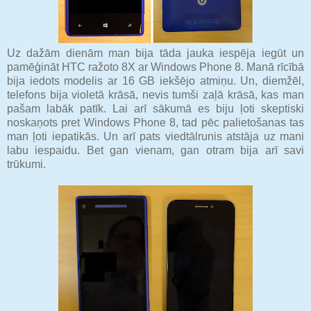
Uz dažām dienām man bija tāda jauka iespēja iegūt un
pamēģināt HTC ražoto 8X ar Windows Phone 8. Manā rīcībā
bija iedots modelis ar 16 GB iekšējo atmiņu. Un, diemžēl,
telefons bija violetā krāsā, nevis tumši zaļā krāsā, kas man
pašam labāk patīk. Lai arī sākumā es biju ļoti skeptiski
noskaņots pret Windows Phone 8, tad pēc palietošanas tas
man ļoti iepatikās. Un arī pats viedtālrunis atstāja uz mani
labu iespaidu. Bet gan vienam, gan otram bija arī savi
trūkumi.