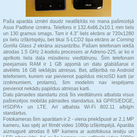
Paša aparāta izmēri daudz neatšķīrās no mana pašreizējā
Asus Padfone izmēra. Telefons ir 132.4x66.2x10.1 mm liels
un 130 gramus smags. Tam ir 4.3" liels ekrāns ar 720x1280
px lielu izšķirtspēju, bet tikai S-LCD2 tipa ekrāns ar
Corning
Gorilla Glass 2
ekrāna aizsardzību. Pašam telefonam iekšā
atrodas 1.5 GHz 2-kodolu procesors ar Adreno-225, ar ko ir
aprīkots liela daļa mūsdienu viedtālruņu. Šim telefonam
pieejamais RAM ir 1 GB apjomā un datu glabāšanai ir
atvēlēts 16 GB iekšējās atmiņas. Bet, atšķirībā no Android
telefoniem, kuriem var pievienot papildus microSD karti (ar
izņēmumiem, protams), šim modelim nav iespējams
pievienot nekādu papildus atmiņas karti.
Datu pārraides standartu ziņā šis viedtālrunis atbalsta visus
pašreizējos mobilās pārraides standartus, kā GPRS/EDGE,
HSDPA+ un LTE. Arī atbalsta Wi-Fi 802.11 a/b/g/n
standartus.
Fotokameras šim aparātam ir 2 - viena priekšpusē ar 2.1 MP
kameru, kas spēj arī filmēt video 1080p izšķirtspējā. Aparāta
aizmugurē atrodas 8 MP kamera ar autofokusa iesēju un