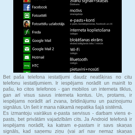
Bet paša telefona iestatījumi daudz neatšķiras no citu
telefonu iestatījumiem. Ir iespējams norādīt un mainīt to
pašu, ko citos telefonos - gan mobilos un interneta tīklus,
gan arī visus savus interneta kontus. Un, protams, ir
iespējams norādīt arī zvana, brīdinājumu un paziņojumu
signālus. Un šeit ir mana nākamā nepatika šajā sistēmā.
Es izmantoju vairākus e-pasta servisus - darbam viens e-
pasts, bet privātām vajadzībām cits. Ja Android telefonā ir
iespējams norādīt, ka katram e-pastam ir savs skaņas
signāls, kad saņemu ziņu (vai arī nav nemaz skaņas