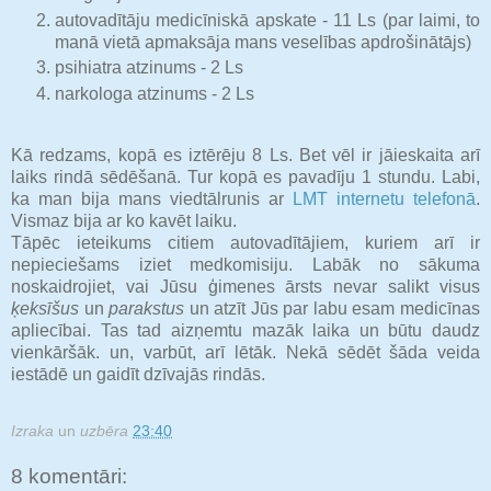
autovadītāju medicīniskā apskate - 11 Ls (par laimi, to
manā vietā apmaksāja mans veselības apdrošinātājs)
psihiatra atzinums - 2 Ls
narkologa atzinums - 2 Ls
Kā redzams, kopā es iztērēju 8 Ls. Bet vēl ir jāieskaita arī
laiks rindā sēdēšanā. Tur kopā es pavadīju 1 stundu. Labi,
ka man bija mans viedtālrunis ar
LMT internetu telefonā
.
Vismaz bija ar ko kavēt laiku.
Tāpēc ieteikums citiem autovadītājiem, kuriem arī ir
nepieciešams iziet medkomisiju. Labāk no sākuma
noskaidrojiet, vai Jūsu ģimenes ārsts nevar salikt visus
ķeksīšus
un
parakstus
un atzīt Jūs par labu esam medicīnas
apliecībai. Tas tad aizņemtu mazāk laika un būtu daudz
vienkāršāk. un, varbūt, arī lētāk. Nekā sēdēt šāda veida
iestādē un gaidīt dzīvajās rindās.
Izraka
un
uzbēra
23:40
8 komentāri: