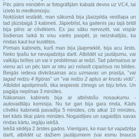
Pēc pāris minūtēm ar fotogrāfijām kabatā devos uz VC4, lai
izieto to
medkomisiju
.
Nokļūstot iestādē, man sākumā bija jāaizpilda veidlapa un
tad jāizstaigā 3 kabineti. Jāpiebilst, ka gaitenis jau tajā brīdī
bija pilns ar cilvēkiem. Es jau sāku nervozēt, vai vispār
šodienas laikā to visu varēs paspēt, jo neizskatījās, ka
rindas kaut kur kustētos.
Pirmais kabinets, kurš man bija jāapmeklē, bija acu ārsts.
Neko īpašu tur nevajadzēja darīt. Atbildēt uz jautājumu, vai
valkāju brilles un vai ir problēmas ar redzi. Tad pārmaiņus ar
vienu aci un pēc tam ar otru aci nolasīt cipariņus no bildes.
Beigās iedeva divkrāsainas acu
uzmavas
un prasīja, "
vai
tagad redzu 4 figūras
" un "
vai redzu 2 apļus ar krustu vidū
".
Atbildot apstiprinoši, tika iespiests zīmogs un biju brīvs. Un
pagāja nepilnas 3 minūtes.
Nākamais kabinets bija ar atbilstošu nosaukumu -
autovadītāju komisija. Nu tur gan bija gara rinda. Kāds
cilvēks kabinetā pavadīja 5 minūtes, cits atkal 10 minūtes,
bet kāds tikai pāris minūtes. Nogaidījies un sagaidījis savas
rindas kārtu, iegāju iekšā.
Iekšā sēdēja 2 ārstes gados. Vienīgais, ko man tur vajadzēja
darīt, atbildēt uz dažiem jautājumiem (vai esmu braucis