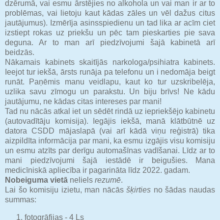
dzērumā, vai esmu ārstējies no alkohola un vai man ir ar to
problēmas, vai lietoju kaut kādas zāles un vēl dažus citus
jautājumus). Izmērīja asinsspiedienu un tad lika ar acīm ciet
izstiept rokas uz priekšu un pēc tam pieskarties pie sava
deguna. Ar to man arī piedzīvojumi šajā kabinetā arī
beidzās.
Nākamais kabinets skaitījās narkologa/psihiatra kabinets.
Ieejot tur iekšā, ārsts runāja pa telefonu un i nedomāja beigt
runāt. Paņēmis manu veidlapu, kaut ko tur uzskribelēja,
uzlika savu zīmogu un parakstu. Un biju brīvs! Ne kādu
jautājumu, ne kādas citas intereses par mani!
Tad nu nācās atkal iet un sēdēt rindā uz iepriekšējo kabinetu
(autovadītāju komisija). Iegājis iekšā, manā klātbūtnē uz
datora CSDD mājaslapā (vai arī kādā viņu reģistrā) tika
aizpildīta informācija par mani, ka esmu izgājis visu komisiju
un esmu atzīts par derīgu automašīnas vadīšanai. Līdz ar to
mani piedzīvojumi šajā iestādē ir beigušies. Mana
medicīniskā apliecība ir pagarināta līdz 2022. gadam.
Nobeiguma vietā
neliels
rezumē
.
Lai šo komisiju izietu, man nācās
šķirties
no šādas naudas
summas:
fotogrāfijas - 4 Ls