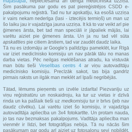
mājaslapai
, nepieciešama arī derīga medicīniskā uzziņa.
Šim pasākuma par godu es pat piereģistrējos CSDD e-
pakalpojumu reģistrā. Tad nu tur apskatīju, ka esošā uzziņa
ir vairs nekam nederīga (lasi - iztecējis termiņš) un man uz
šo laiku jau ir vajadzīga jauna uzziņa. It kā to var veikt arī pie
ģimenes ārsta, bet tad man speciāli ir jāpaliek mājās, lai
varētu aiziet pie ģimenes ārsta. Un ja nu tad vēl sūta
apskatīties
pie citiem ārstiem, tad var zaudēt daudz laika.
Tā nu es izdomāju ar Google's palīdzīgu pameklēt, kur Rīgā
var iziet medicīnisko komisiju un nav pārāk tālu no manas
darba vietas. Pēc neilgas meklēšanas atradu, ka vistuvāk
man būtu tieši
Veselības centrs 4
ar viņu autovadītāju
medicīnisko komisiju. Precīzāk sakot, tas bija gandrīz
pirmais raksts un ilgāk man meklēt arī īpaši negribējās.
Tātad, lēmums pieņemts un izvēle izdarīta! Piezvanīju uz
viņu reģistratūru un noskaidroju, ka tur uz vietas ir dzīvā
rinda un ka pašlaik tieši uz
medkomisiju
tur ir brīvs (jeb nav
daudz cilvēku). Lai varētu iziet šo komisiju, ir vajadzīga
autovadītāja apliecība un 3x4 fotokartīte. Un protam nauda,
jo tas nav bezmaksas pakalpojums. Vadītāja apliecība man
vienmēr ir līdzi, bet fotogrāfijas nebija. Tā nu nācās šim
pasākumam par godu arī aiziet uz fotosalonu sevi nobildēt.