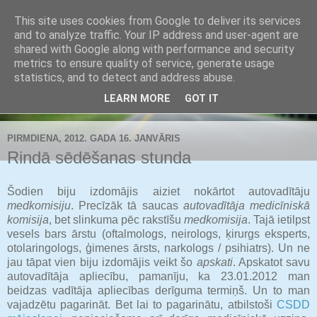
This site uses cookies from Google to deliver its services
Buldozers.Lv
and to analyze traffic. Your IP address and user-agent are
shared with Google along with performance and security
metrics to ensure quality of service, generate usage
Subjektīvi par svarīgāko.
statistics, and to detect and address abuse.
LEARN MORE
GOT IT
▼
PIRMDIENA, 2012. GADA 16. JANVĀRIS
Rindā sēdēšanas stunda
Šodien biju izdomājis aiziet nokārtot autovadītāju
medkomisiju
. Precīzāk tā saucas
autovadītāja medicīniskā
komisija
, bet slinkuma pēc rakstīšu
medkomisija
. Tajā ietilpst
vesels bars ārstu (oftalmologs, neirologs, ķirurgs eksperts,
otolaringologs, ģimenes ārsts, narkologs / psihiatrs). Un ne
jau tāpat vien biju izdomājis veikt šo
apskati
. Apskatot savu
autovadītāja apliecību, pamanīju, ka 23.01.2012 man
beidzas vadītāja apliecības derīguma termiņš. Un to man
vajadzētu pagarināt. Bet lai to pagarinātu, atbilstoši
CSDD