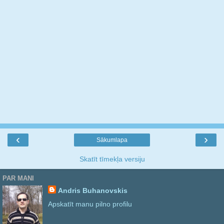
‹
›
Sākumlapa
Skatīt tīmekļa versiju
PAR MANI
Andris Buhanovskis
Apskatīt manu pilno profilu