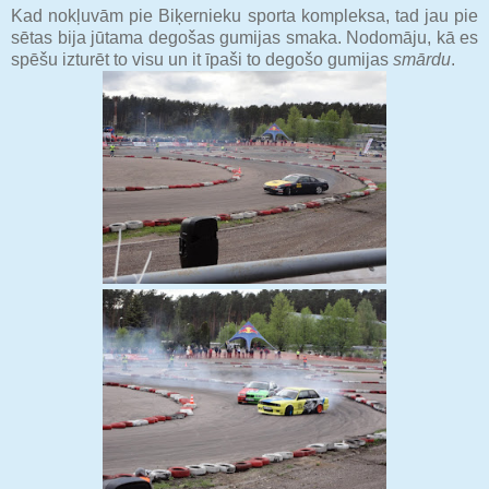
Kad nokļuvām pie Biķernieku sporta kompleksa, tad jau pie
sētas bija jūtama degošas gumijas smaka. Nodomāju, kā es
spēšu izturēt to visu un it īpaši to degošo gumijas
smārdu
.