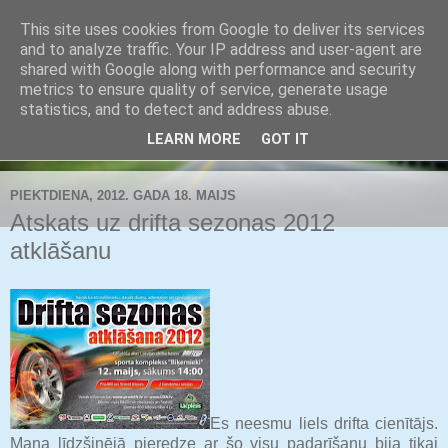
This site uses cookies from Google to deliver its services
Buldozers.Lv
and to analyze traffic. Your IP address and user-agent are
shared with Google along with performance and security
metrics to ensure quality of service, generate usage
Subjektīvi par svarīgāko.
statistics, and to detect and address abuse.
LEARN MORE
GOT IT
▼
PIEKTDIENA, 2012. GADA 18. MAIJS
Atskats uz drifta sezonas 2012
atklāšanu
Es neesmu liels drifta cienītājs.
Mana līdzšinējā pieredze ar šo visu padarīšanu bija tikai