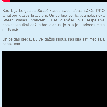
Kad bija beigusies
Street
klases sacensības, sākās PRO
amatieru klases braucieni. Un tie bija vēl baudāmāki, nekā
Street
klases braucieni. Bet diemžēl bija iespējams
noskatīties tikai dažus braucienus, jo bija jau jādodas citās
darīšanās.
Un beigās piedāvāju vēl dažus klipus, kas bija safilmēti šajā
pasākumā.