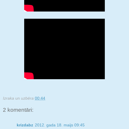
Izraka
un
uzbēra
00:44
2 komentāri:
krizdabz
2012. gada 18. maijs 09:45