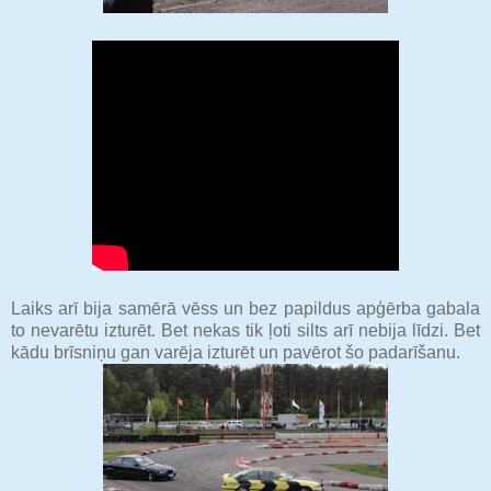
Laiks arī bija samērā vēss un bez papildus apģērba gabala
to nevarētu izturēt. Bet nekas tik ļoti silts arī nebija līdzi. Bet
kādu brīsniņu gan varēja izturēt un pavērot šo padarīšanu.