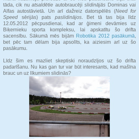
tāda, cik nu
atsaldētie
autobraucēji
slidinājās
Dominas vai
Alfas autostāvietā. Un arī dažreiz datorspēlēs (
Need for
Speed
sērijās) pats
paslidinājos
. Bet tā tas bija līdz
12.05.2012 pēcpusdienai, kad ar ģimeni devāmies uz
Biķernieku sporta kompleksu, lai apskatītu šo drifta
sacensību. Sākumā mēs bijām
Robotika 2012 pasākumā
,
bet pēc tam dēlam bija apsolīts, ka aiziesim arī uz šo
pasākumu.
Līdz šim es mazliet skeptiski noraudzījos uz šo drifta
padarīšanu. Nu kas gan tur var būt interesants, kad mašīna
brauc un uz līkumiem slidinās?