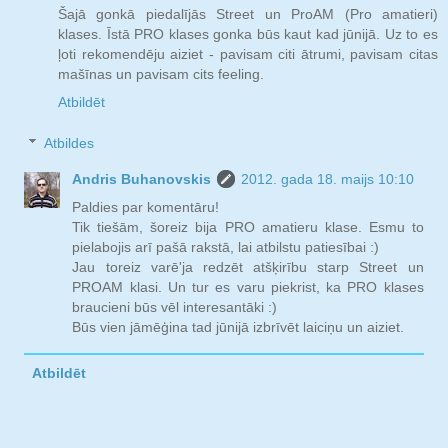
Šajā gonkā piedalījās Street un ProAM (Pro amatieri)
klases. Īstā PRO klases gonka būs kaut kad jūnijā. Uz to es
ļoti rekomendēju aiziet - pavisam citi ātrumi, pavisam citas
mašīnas un pavisam cits feeling.
Atbildēt
Atbildes
Andris Buhanovskis
2012. gada 18. maijs 10:10
Paldies par komentāru!
Tik tiešām, šoreiz bija PRO amatieru klase. Esmu to
pielabojis arī pašā rakstā, lai atbilstu patiesībai :)
Jau toreiz varē'ja redzēt atšķirību starp Street un
PROAM klasi. Un tur es varu piekrist, ka PRO klases
braucieni būs vēl interesantāki :)
Būs vien jāmēģina tad jūnijā izbrīvēt laiciņu un aiziet.
Atbildēt