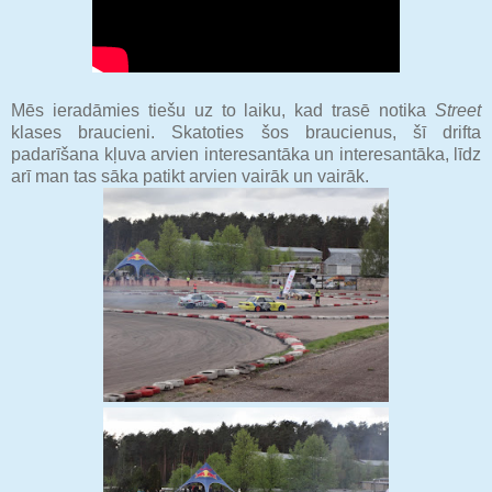
Mēs ieradāmies tiešu uz to laiku, kad trasē notika
Street
klases braucieni. Skatoties šos braucienus, šī drifta
padarīšana kļuva arvien interesantāka un interesantāka, līdz
arī man tas sāka patikt arvien vairāk un vairāk.