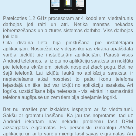
Pateicoties 1.2 GHz procesoram ar 4 kodoliem, viedtālrunis
darbojās ļoti raiti un ātri. Netika manītas nekādas
iebremzēšanās un aiztures sistēmas darbībā. Viss darbojās
ļoti labi.
Cita dīvainā lieta bija piekļūšana pie instalētajām
aplikācijām. Nospiežot uz vidējās ikonas ekrāna apakšdaļā
varēja piekļūt pie instalētajām aplikācijām. Parasti visos
Android telefonos, lai izietu no aplikāciju saraksta un nokļūtu
pie telefona ekrāniem, pietiek nospiest
Back
pogu. Bet ne
šajā telefonā. Lai izkļūtu laukā no aplikāciju saraksta, ir
nepieciešams atkal nospiest to pašu ikonu telefona
lejasdaļā un tikai tad var izkļūt no aplikāciju saraksta. Arī
logrīku uzstādīšana bija neierasta - visi ekrāni ir samazināti
telefona augšpusē un zem tiem bija pieejamie logrīki.
Bet nu mazliet par izklaides iespējām ar šo viedtālruni.
Sākšu ar grāmatu lasīšanu. Kā jau tas noprotams, tad uz
Android iekārtām nav nekādu problēmu lasīt DRM
aizsargātas e-grāmatas. Es personiski izmantoju
Aldiko
aplikāciju un ar to varēju mierīgi lasīt savas e-grāmatas. Arī