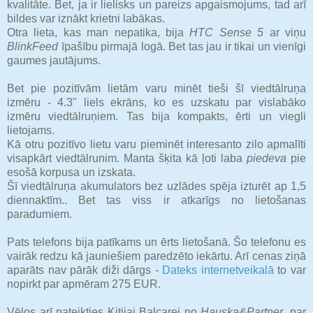
kvalitāte. Bet, ja ir lielisks un pareizs apgaismojums, tad arī
bildes var iznākt krietni labākas.
Otra lieta, kas man nepatika, bija
HTC Sense 5
ar viņu
BlinkFeed
īpašību pirmajā logā. Bet tas jau ir tikai un vienīgi
gaumes jautājums.
Bet pie pozitīvām lietām varu minēt tieši šī viedtālruņa
izmēru - 4.3" liels ekrāns, ko es uzskatu par vislabāko
izmēru viedtālruņiem. Tas bija kompakts, ērti un viegli
lietojams.
Kā otru pozitīvo lietu varu pieminēt interesanto zilo apmalīti
visapkārt viedtālrunim. Manta šķita kā ļoti laba
piedeva
pie
esošā korpusa un izskata.
Šī viedtālruņa akumulators bez uzlādes spēja izturēt ap 1,5
diennaktīm.. Bet tas viss ir atkarīgs no lietošanas
paradumiem.
Pats telefons bija patīkams un ērts lietošanā. Šo telefonu es
vairāk redzu kā jauniešiem paredzēto iekārtu. Arī cenas ziņā
aparāts nav pārāk diži dārgs -
Dateks internetveikalā
to var
nopirkt par apmēram 275 EUR.
Vēlos arī pateikties Kitijai Balcarei no
Hauska&Partner
, par