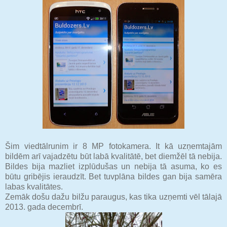
Šim viedtālrunim ir 8 MP fotokamera. It kā uzņemtajām
bildēm arī vajadzētu būt labā kvalitātē, bet diemžēl tā nebija.
Bildes bija mazliet izplūdušas un nebija tā asuma, ko es
būtu gribējis ieraudzīt. Bet tuvplāna bildes gan bija samēra
labas kvalitātes.
Zemāk došu dažu bilžu paraugus, kas tika uzņemti vēl tālajā
2013. gada decembrī.