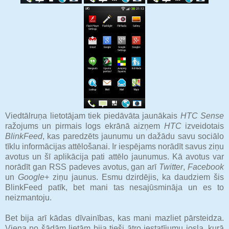
Viedtālruņa lietotājam tiek piedāvāta jaunākais
HTC Sense
ražojums un pirmais logs ekrānā aizņem
HTC
izveidotais
BlinkFeed
, kas paredzēts jaunumu un dažādu savu sociālo
tīklu informācijas attēlošanai. Ir iespējams norādīt savus ziņu
avotus un šī aplikācija pati attēlo jaunumus. Kā avotus var
norādīt gan RSS padeves avotus, gan arī
Twitter
,
Facebook
un
Google+
ziņu jaunus. Esmu dzirdējis, ka daudziem šis
BlinkFeed patīk, bet mani tas nesajūsmināja un es to
neizmantoju.
Bet bija arī kādas dīvainības, kas mani mazliet pārsteidza.
Viena no šādām lietām bija tieši ātro iestatījumu josla, kurā