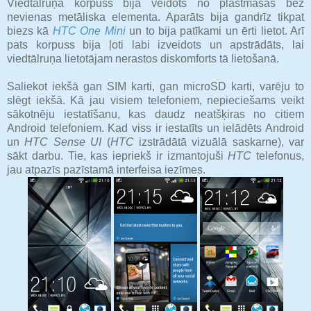
Viedtālruņa korpuss bija veidots no plastmasas bez
nevienas metāliska elementa. Aparāts bija gandrīz tikpat
biezs kā
HTC One Mini
un to bija patīkami un ērti lietot. Arī
pats korpuss bija ļoti labi izveidots un apstrādāts, lai
viedtālruņa lietotājam nerastos diskomforts tā lietošanā.
Saliekot iekšā gan SIM karti, gan microSD karti, varēju to
slēgt iekšā. Kā jau visiem telefoniem, nepieciešams veikt
sākotnēju iestatīšanu, kas daudz neatšķiras no citiem
Android telefoniem. Kad viss ir iestatīts un ielādēts Android
un
HTC Sense UI
(
HTC
izstrādātā vizuālā saskarne), var
sākt darbu. Tie, kas iepriekš ir izmantojuši
HTC
telefonus,
jau atpazīs pazīstamā interfeisa iezīmes.