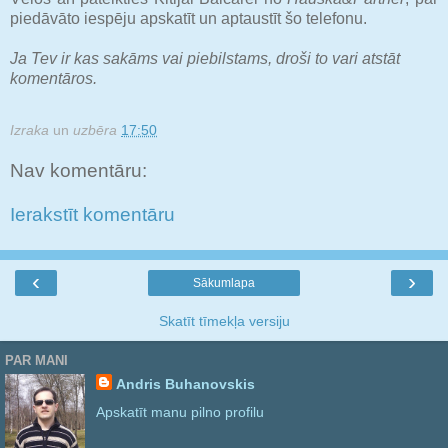
piedāvāto iespēju apskatīt un aptaustīt šo telefonu.
Ja Tev ir kas sakāms vai piebilstams, droši to vari atstāt
komentāros.
Izraka
un
uzbēra
17:50
Nav komentāru:
Ierakstīt komentāru
‹
›
Sākumlapa
Skatīt tīmekļa versiju
PAR MANI
Andris Buhanovskis
Apskatīt manu pilno profilu