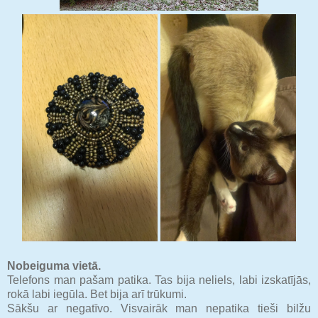
Nobeiguma vietā.
Telefons man pašam patika. Tas bija neliels, labi izskatījās,
rokā labi iegūla. Bet bija arī trūkumi.
Sākšu ar negatīvo. Visvairāk man nepatika tieši bilžu