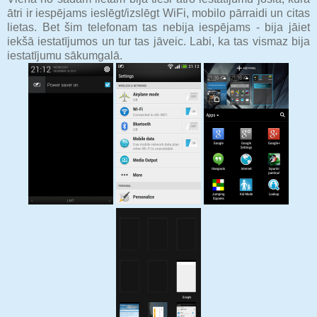
ātri ir iespējams ieslēgt/izslēgt WiFi, mobilo pārraidi un citas
lietas. Bet šim telefonam tas nebija iespējams - bija jāiet
iekšā iestatījumos un tur tas jāveic. Labi, ka tas vismaz bija
iestatījumu sākumgalā.