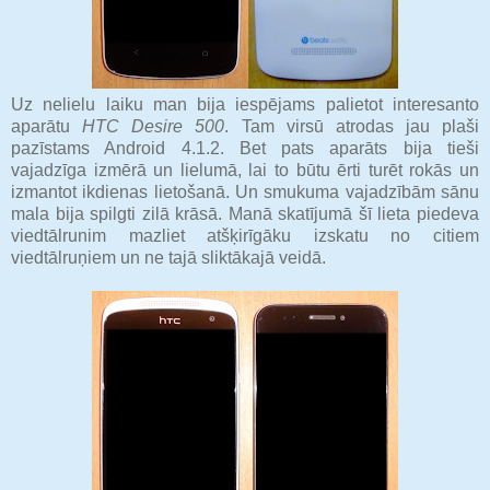
Uz nelielu laiku man bija iespējams palietot interesanto
aparātu
HTC Desire 500
. Tam virsū atrodas jau plaši
pazīstams Android 4.1.2. Bet pats aparāts bija tieši
vajadzīga izmērā un lielumā, lai to būtu ērti turēt rokās un
izmantot ikdienas lietošanā. Un smukuma vajadzībām sānu
mala bija spilgti zilā krāsā. Manā skatījumā šī lieta piedeva
viedtālrunim mazliet atšķirīgāku izskatu no citiem
viedtālruņiem un ne tajā sliktākajā veidā.