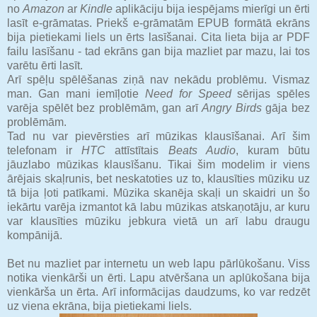
no
Amazon
ar
Kindle
aplikāciju bija iespējams mierīgi un ērti
lasīt e-grāmatas. Priekš e-grāmatām EPUB formātā ekrāns
bija pietiekami liels un ērts lasīšanai. Cita lieta bija ar PDF
failu lasīšanu - tad ekrāns gan bija mazliet par mazu, lai tos
varētu ērti lasīt.
Arī spēļu spēlēšanas ziņā nav nekādu problēmu. Vismaz
man. Gan mani iemīļotie
Need for Speed
sērijas spēles
varēja spēlēt bez problēmām, gan arī
Angry Birds
gāja bez
problēmām.
Tad nu var pievērsties arī mūzikas klausīšanai. Arī šim
telefonam ir
HTC
attīstītais
Beats Audio
, kuram būtu
jāuzlabo mūzikas klausīšanu. Tikai šim modelim ir viens
ārējais skaļrunis, bet neskatoties uz to, klausīties mūziku uz
tā bija ļoti patīkami. Mūzika skanēja skaļi un skaidri un šo
iekārtu varēja izmantot kā labu mūzikas atskaņotāju, ar kuru
var klausīties mūziku jebkura vietā un arī labu draugu
kompānijā.
Bet nu mazliet par internetu un web lapu pārlūkošanu. Viss
notika vienkārši un ērti. Lapu atvēršana un aplūkošana bija
vienkārša un ērta. Arī informācijas daudzums, ko var redzēt
uz viena ekrāna, bija pietiekami liels.