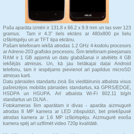
Paša aparāta izmēri ir 131.8 x 66.2 x 9.9 mm un tas sver 123
gramus. Tam ir 4.3" liels ekrāns ar 480x800 px lielu
izšķirtspēju un ar TFT tipa ekrānu.
Pašam telefonam iekšā atrodas 1.2 GHz 4-kodolu procesors
ar Adreno-203 grafisko procesoru. Šim telefonam pieejamais
RAM ir 1 GB apjomā un datu glabāšanai ir atvēlēts 4 GB
iekšējās atmiņas. Un, kā jau lielākajai daļai Android
telefonu, tam ir iespējams pievienot arī papildus microSD
atmiņas karti.
Datu pārraides standartu ziņā šis viedtālrunis atbalsta visus
pašreizējos mobilās pārraides standartus, kā GPRS/EDGE,
HSDPA un HSUPA. Arī atbalsta Wi-Fi 802.11 b/g/n
standartus un DLNA .
Fotokameras šim aparātam ir divas - aparāta aizmugurē
atrodas 8 MP kamera ar LED zibspuldzi, bet priekšpusē
atrodas kamera ar 1.6 MP izšķirtspēju. Aizmugurē esoša
kamera spēj arī uzfilmēt video 720p kvalitātē.