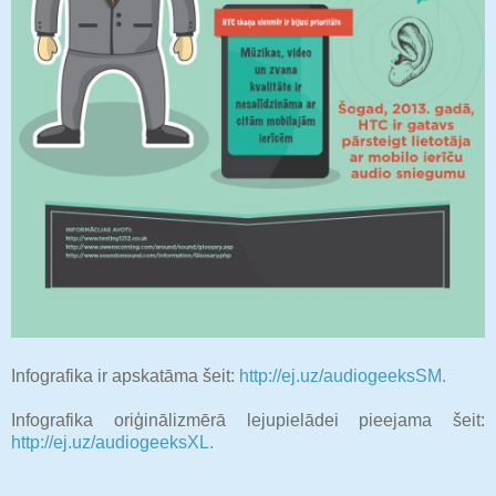
Infografika ir apskatāma šeit:
http://ej.uz/audiogeeksSM.
Infografika oriģinālizmērā lejupielādei pieejama šeit:
http://ej.uz/audiogeeksXL.