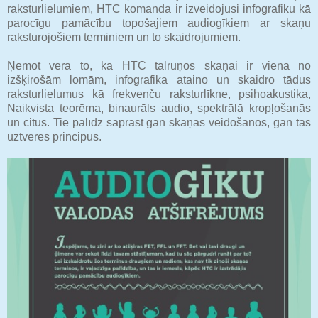
raksturlielumiem, HTC komanda ir izveidojusi infografiku kā
parocīgu pamācību topošajiem audiogīkiem ar skaņu
raksturojošiem terminiem un to skaidrojumiem.
Ņemot vērā to, ka HTC tālruņos skaņai ir viena no
izšķirošām lomām, infografika ataino un skaidro tādus
raksturlielumus kā frekvenču raksturlīkne, psihoakustika,
Naikvista teorēma, binaurāls audio, spektrālā kropļošanās
un citus. Tie palīdz saprast gan skaņas veidošanos, gan tās
uztveres principus.