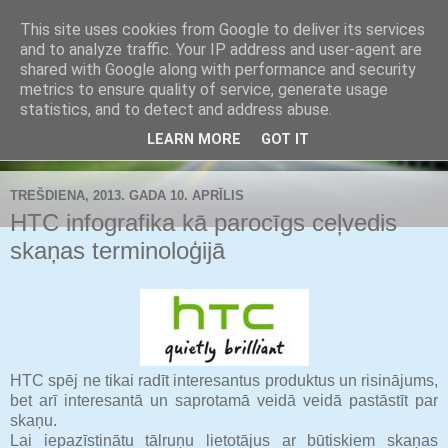
This site uses cookies from Google to deliver its services
Buldozers.Lv
and to analyze traffic. Your IP address and user-agent are
shared with Google along with performance and security
metrics to ensure quality of service, generate usage
Subjektīvi par svarīgāko.
statistics, and to detect and address abuse.
LEARN MORE
GOT IT
▼
TREŠDIENA, 2013. GADA 10. APRĪLIS
HTC infografika kā parocīgs ceļvedis
skaņas terminoloģijā
HTC spēj ne tikai radīt interesantus produktus un risinājums,
bet arī interesantā un saprotamā veidā veidā pastāstīt par
skaņu.
Lai iepazīstinātu tālruņu lietotājus ar būtiskiem skaņas