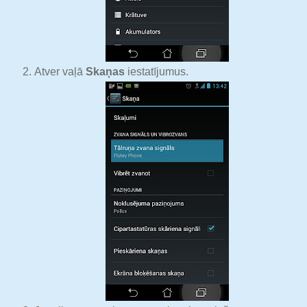
Atver vaļā
Skaņas
iestatījumus.