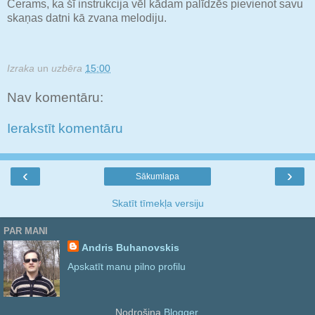
Cerams, ka šī instrukcija vēl kādam palīdzēs pievienot savu
skaņas datni kā zvana melodiju.
Izraka
un
uzbēra
15:00
Nav komentāru:
Ierakstīt komentāru
‹
›
Sākumlapa
Skatīt tīmekļa versiju
PAR MANI
Andris Buhanovskis
Apskatīt manu pilno profilu
Nodrošina
Blogger
.