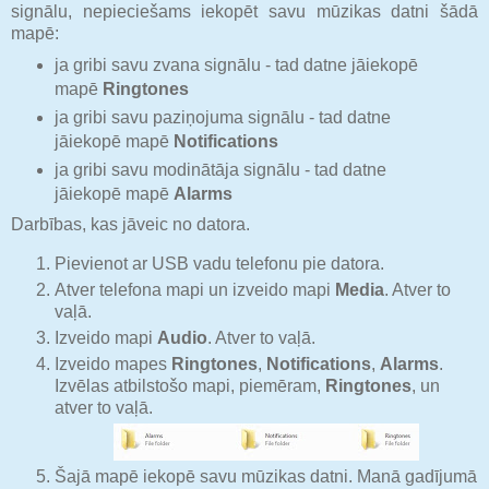
signālu, nepieciešams iekopēt savu mūzikas datni šādā
mapē:
ja gribi savu zvana signālu - tad datne jāiekopē
mapē
Ringtones
ja gribi savu paziņojuma signālu - tad datne
jāiekopē mapē
Notifications
ja gribi savu modinātāja signālu - tad datne
jāiekopē mapē
Alarms
Darbības, kas jāveic no datora.
Pievienot ar USB vadu telefonu pie datora.
Atver telefona mapi un izveido mapi
Media
. Atver to
vaļā.
Izveido mapi
Audio
. Atver to vaļā.
Izveido mapes
Ringtones
,
Notifications
,
Alarms
.
Izvēlas atbilstošo mapi, piemēram,
Ringtones
, un
atver to vaļā.
Šajā mapē iekopē savu mūzikas datni. Manā gadījumā