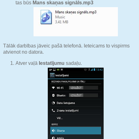
tas būs
Mans skaņas signāls.mp3
Tālāk darbības jāveic pašā telefonā. Ieteicams to vispirms
atvienot no datora.
Atver vaļā
Iestatījumu
sadaļu.