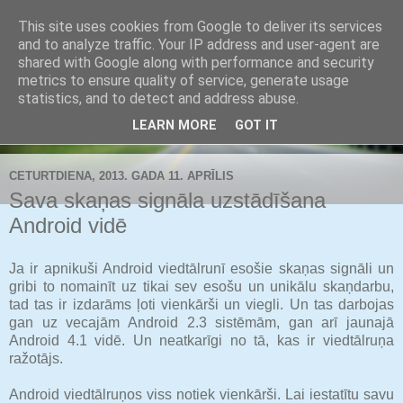
This site uses cookies from Google to deliver its services
Buldozers.Lv
and to analyze traffic. Your IP address and user-agent are
shared with Google along with performance and security
metrics to ensure quality of service, generate usage
Subjektīvi par svarīgāko.
statistics, and to detect and address abuse.
LEARN MORE
GOT IT
▼
CETURTDIENA, 2013. GADA 11. APRĪLIS
Sava skaņas signāla uzstādīšana
Android vidē
Ja ir apnikuši Android viedtālrunī esošie skaņas signāli un
gribi to nomainīt uz tikai sev esošu un unikālu skaņdarbu,
tad tas ir izdarāms ļoti vienkārši un viegli. Un tas darbojas
gan uz vecajām Android 2.3 sistēmām, gan arī jaunajā
Android 4.1 vidē. Un neatkarīgi no tā, kas ir viedtālruņa
ražotājs.
Android viedtālruņos viss notiek vienkārši. Lai iestatītu savu