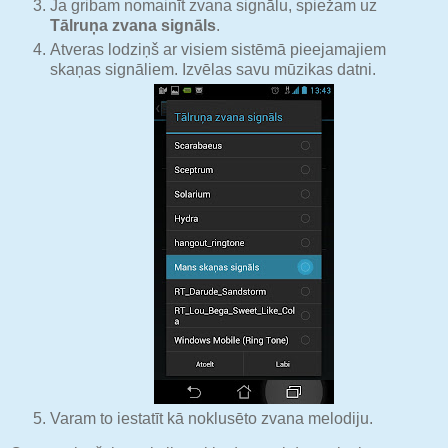
Ja gribam nomainīt zvana signālu, spiežam uz
Tālruņa zvana signāls
.
Atveras lodziņš ar visiem sistēmā pieejamajiem
skaņas signāliem. Izvēlas savu mūzikas datni.
Varam to iestatīt kā noklusēto zvana melodiju.