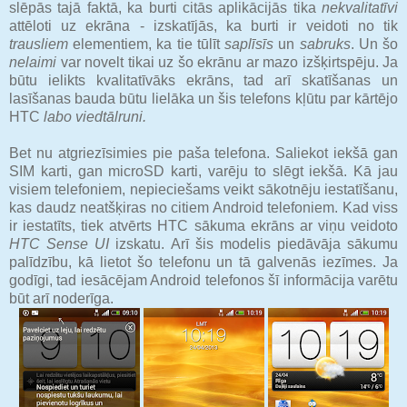
slēpās tajā faktā, ka burti citās aplikācijās tika
nekvalitatīvi
attēloti uz ekrāna - izskatījās, ka burti ir veidoti no tik
trausliem
elementiem, ka tie tūlīt
saplīsīs
un
sabruks
. Un šo
nelaimi
var novelt tikai uz šo ekrānu ar mazo izšķirtspēju. Ja
būtu ielikts kvalitatīvāks ekrāns, tad arī skatīšanas un
lasīšanas bauda būtu lielāka un šis telefons kļūtu par kārtējo
HTC
labo viedtālruni.
Bet nu atgriezīsimies pie paša telefona. Saliekot iekšā gan
SIM karti, gan microSD karti, varēju to slēgt iekšā. Kā jau
visiem telefoniem, nepieciešams veikt sākotnēju iestatīšanu,
kas daudz neatšķiras no citiem Android telefoniem. Kad viss
ir iestatīts, tiek atvērts HTC sākuma ekrāns ar viņu veidoto
HTC Sense UI
izskatu. Arī šis modelis piedāvāja sākumu
palīdzību, kā lietot šo telefonu un tā galvenās iezīmes. Ja
godīgi, tad iesācējam Android telefonos šī informācija varētu
būt arī noderīga.