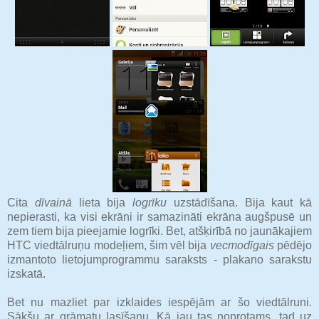
Cita
dīvainā
lieta bija
logrīku
uzstādīšana. Bija kaut kā
nepierasti, ka visi ekrāni ir samazināti ekrāna augšpusē un
zem tiem bija pieejamie logrīki. Bet, atšķirībā no jaunākajiem
HTC viedtālruņu modeļiem, šim vēl bija
vecmodīgais
pēdējo
izmantoto lietojumprogrammu saraksts - plakano sarakstu
izskatā.
Bet nu mazliet par izklaides iespējām ar šo viedtālruni.
Sākšu ar grāmatu lasīšanu. Kā jau tas noprotams, tad uz