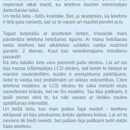
nepierasti atkal manīt, ka telefons mazliet
iebremzējas
darbošanās laikā.
Un trešā lieta - bilžu kvalitāte. Bet, ja skatāmies, ka telefons
ir lētā gala variants, tad uz to varam arī mazliet pievērt acis.
Tagad turpināšu ar pozitīvām lietām. Visvairāk mani
pārsteidza telefona lietošanas ilgums. Ar manu lietošanas
veidu telefons bez atkārtotas uzlādes varēja
nodzīvot
gandrīz 2 dienas. Kaut kas neiedomājams mūsdienu
pasaulē!
Kā otru labāko lietu varu pieminēt pašu ekrānu. Lai arī tas
bija mazas izšķirtspējas LCD ekrāns, tad tomēr to lietojot ar
manām saulesbrillēm, kurām ir pretspīduma pārklājums,
lietot to varēja bez problēmām un sliktas redzamības. Citos
telefona modeļos ar LCD ekrānu tie sāka mirdzēt visās
varavīksnes krāsās, bet ne šis modelis. Tas bija patīkami, it
īpaši ņemot vērā to, ka nāk vasara ar lielāku saules
spīdēšanas intensitāti.
Un trešā lieta, kas man patika šajā modelī - telefons
iekšpusē arī bija pieskaņots ārējās apdares krāsai. Lai arī to
neviens tik bieži neredz, bet pašam bija patīkami turēt rokās
šādu telefonu.