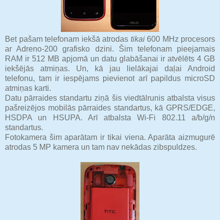
Bet pašam telefonam iekšā atrodas
tikai
600 MHz procesors
ar Adreno-200 grafisko dzini. Šim telefonam pieejamais
RAM ir 512 MB apjomā un datu glabāšanai ir atvēlēts 4 GB
iekšējās atmiņas. Un, kā jau lielākajai daļai Android
telefonu, tam ir iespējams pievienot arī papildus microSD
atmiņas karti.
Datu pārraides standartu ziņā šis viedtālrunis atbalsta visus
pašreizējos mobilās pārraides standartus, kā GPRS/EDGE,
HSDPA un HSUPA. Arī atbalsta Wi-Fi 802.11 a/b/g/n
standartus.
Fotokamera šim aparātam ir tikai viena. Aparāta aizmugurē
atrodas 5 MP kamera un tam nav nekādas zibspuldzes.