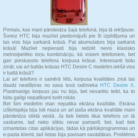
Pirmais, kas mani pārsteidza šajā telefonā, bija tā
iekšpuse
.
Šoreiz HTC bija mazliet piedomājuši pie šī izpildījuma un
tas viss bija sarkanā krāsā. Pat akumulators bija sarkanā
krāsā! Mazliet nepierasti bija redzēt nevis klasisko
melno/pelēko toņu kombināciju, kā visiem telefoniem, bet
gan pieskaņotu telefona korpusa krāsai. Interesanti būtu
zināt, vai arī baltās krāsas HTC Desire C modelim
iekšā
viss
ir baltā krāsā?
Lai arī telefons ir samērā lēts, korpusa kvalitātes ziņā tas
daudz neatšķiras no sava tuvā radinieka
HTC Desire X
.
Plastmasīgs korpuss jau nu bija, bet nevarētu teikt, ka to
būtu galīgi nepatīkami turēt rokās
Bet šim modelim man nepatika ekrāna kvalitāte. Ekrāna
izšķirtspēja bija ļoti maza un arī paša ekrāna kvalitāte mani
pārsteidza sliktā veidā. Ja tiek lietots tikai telefons un tā
saskarne, tad neko sliktu nevar pamanīt, bet, kad tiek
izmantotas citas aplikācijas, tādas kā pārlūkprogrammas un
e-pasta klienti, tad lietas bija pavisam savādākas. Problēma