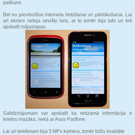
patīkami.
Bet nu pievērsīšos interneta lietošanai un pārlūkošanai. Lai
arī ekrāns nebija sevišķi liels, ar to tomēr bija labi un ērti
apskatīt mājaslapas.
Salīdzinājumam var apskatīt ka redzamā informācija ir
krietnu mazāka, nekā ar Asus Padfone.
Lai arī telefonam bija 5 MPx kamera, tomēr bilžu kvalitāte