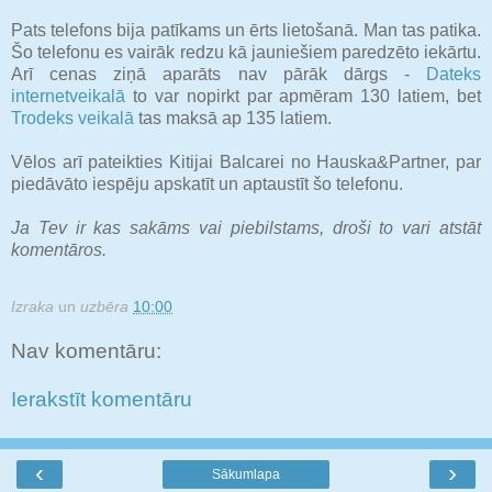
Pats telefons bija patīkams un ērts lietošanā. Man tas patika.
Šo telefonu es vairāk redzu kā jauniešiem paredzēto iekārtu.
Arī cenas ziņā aparāts nav pārāk dārgs -
Dateks
internetveikalā
to var nopirkt par apmēram 130 latiem, bet
Trodeks veikalā
tas maksā ap 135 latiem.
Vēlos arī pateikties Kitijai Balcarei no Hauska&Partner, par
piedāvāto iespēju apskatīt un aptaustīt šo telefonu.
Ja Tev ir kas sakāms vai piebilstams, droši to vari atstāt
komentāros.
Izraka
un
uzbēra
10:00
Nav komentāru:
Ierakstīt komentāru
‹
›
Sākumlapa