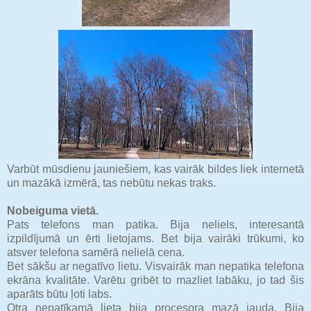
Varbūt mūsdienu jauniešiem, kas vairāk bildes liek internetā
un mazākā izmērā, tas nebūtu nekas traks.
Nobeiguma vietā.
Pats telefons man patika. Bija neliels, interesantā
izpildījumā un ērti lietojams. Bet bija vairāki trūkumi, ko
atsver telefona samērā nelielā cena.
Bet sākšu ar negatīvo lietu. Visvairāk man nepatika telefona
ekrāna kvalitāte. Varētu gribēt to mazliet labāku, jo tad šis
aparāts būtu ļoti labs.
Otra nepatīkamā lieta bija procesora mazā jauda. Bija