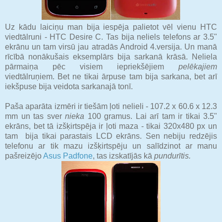
Uz kādu laiciņu man bija iespēja palietot vēl vienu HTC
viedtālruni - HTC Desire C. Tas bija neliels telefons ar 3.5"
ekrānu un tam virsū jau atradās Android 4.versija. Un manā
rīcībā nonākušais eksemplārs bija sarkanā krāsā. Neliela
pārmaiņa pēc visiem iepriekšējiem
pelēkajiem
viedtālruņiem. Bet ne tikai ārpuse tam bija sarkana, bet arī
iekšpuse bija veidota sarkanajā tonī.
Paša aparāta izmēri ir tiešām ļoti nelieli - 107.2 x 60.6 x 12.3
mm un tas sver
nieka
100 gramus. Lai arī tam ir tikai 3.5"
ekrāns, bet tā izšķirtspēja ir ļoti maza - tikai 320x480 px un
tam bija tikai parastais LCD ekrāns. Sen nebiju redzējis
telefonu ar tik mazu izšķirtspēju un salīdzinot ar manu
pašreizējo
Asus Padfone
, tas izskatījās kā
pundurītis.