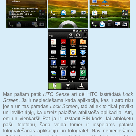
Man pašam patīk
HTC Sense
arī dēļ HTC izstrādātā
Lock
Screen
. Ja ir nepieciešama kāda aplikācija, kas ir ātro rīku
joslā un tas parādās
Lock Screen
, tad atliek to tikai pavilkt
un ievilkt riņķī, kā uzreiz palaižas atbilstošā aplikācija. Ātri,
ērti un vienkārši! Pat ja ir uzstādīt PIN-kods, lai atbloķētu
pašu telefonu, šādā veidā tomēr ir iespējams palaist
fotografēšanas aplikāciju un fotografēt. Nav nepieciešams