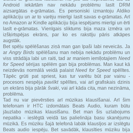
Android iekārtām nav nekādu problēmu lasīt DRM
aizsargātas e-grāmatas. Es personiski izmantoju Aldiko
aplikāciju un ar to varēju mierīgi lasīt savas e-grāmatas. Arī
no Amazon ar Kindle aplikāciju bija iespējams mierīgi un ērti
lasīt e-grāmatas. Vienīgais sliktums bija maza izmēra un
izšķirtspējas ekrāns, par ko es rakstīju pāris atkāpes
augstāk.
Bet spēļu spēlēšanas ziņā man gan īpaši labi neveicās. Ja
ar
Angry Birds
spēlēšanu man nebija nekādu problēmu un
viss strādāja labi un raiti, tad ar maniem iemīļotajiem
Need
for Speed
sērijas spēlēm gan bija problēmas. Man kaut kā
neizdevās normālā veidā palaist
Need for Speed
spēlītes.
Tāpēc grūti pat spriest, kas tur varētu būt par vainu -
procesors nespēja
pavilkt
spēlītes, vai arī grafiskais dzinis
un ekrāns bija pārāk
švaki
, vai arī kāda cita, man nezināma,
problēma.
Tad nu var pievērsties arī mūzikas klausīšanai. Arī šim
telefonam ir HTC izdomātais Beats Audio, kuram būtu
jāuzlabo mūzikas klausīšanu. Bet man šis uzlabojums
nepatika - ieslēgtā veidā tas palielināja basu skanējumu
mūzikā. Es mūziku šajā telefonā labāk klausījos ar izslēgtu
Beats audio iespēju. Bet savādāk, klausīties mūziku bija