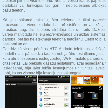
atbloķēt pilnībā visu telefonu. Bet, lai veiktu kādas papildus
darbības vai funkcijas, tad gan ir nepieciešams atbloķēt
pašu telefonu.
Kā jau sākumā rakstīju, šim telefona ir tikai
parasts
procesors ar vienu kodolu. Lai arī sistēmu un aplikāciju
prasības aug, šis telefons strādāja ātri un raiti. Dažreiz
varēja manīt tādu nelielu
iebremzēšanos
un
aizturi
sistēmas
darbībā, bet tas neietekmēja telefona lietošanu. Lietot to bija
patīkami un ērti.
Gandrīz kā visos pēdējos HTC Android telefonos, arī šajā
modelī mani pārsteidza tas, ka nebija ātro iestatījumu josla,
kurā ātri ir iespējams ieslēgt/izslēgt Wi-Fi, mobilo pārraidi un
citas lietas. Lai piekļūtu dažādu iestatījumu ātrai ieslēgšanai/
izslēgšanai, bija jāiet iekšā iestatījumos un tur tas jāveic.
Labi, ka tas vismaz bija iestatījumu sākumgalā.