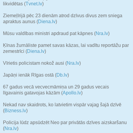
likvidētas (
Tvnet.lv
)
Ziemeļīrijā pēc 23 dienām atrod dzīvus divus zem sniega
apraktus aunus (
Diena.lv
)
Mūsu valdības ministri apdraud pat kāpnes (
Nra.lv
)
Ķīnas žurnāliste pamet savas kāzas, lai vadītu reportāžu par
zemestrīci (
Diena.lv
)
Vīrietis policistam nokož ausi (
Nra.lv
)
Japāņi ienāk Rīgas ostā (
Db.lv
)
67 gadus vecā vecvecmāmiņa un 29 gadus vecais
līgavainis gatavojas kāzām (
Apollo.lv
)
Nekad nav skaidrots, ko latvietim vispār vajag šajā dzīvē
(
Bizness.lv
)
Policija lūdz apsūdzēt Neo par privātās dzīves aizskaršanu
(
Nra.lv
)