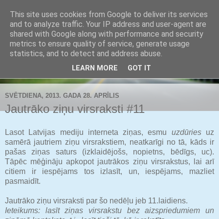
This site uses cookies from Google to deliver its services
Buldozers.Lv
and to analyze traffic. Your IP address and user-agent are
shared with Google along with performance and security
metrics to ensure quality of service, generate usage
Subjektīvi par svarīgāko.
statistics, and to detect and address abuse.
LEARN MORE
GOT IT
▼
SVĒTDIENA, 2013. GADA 28. APRĪLIS
Jautrāko ziņu virsraksti #11
Lasot Latvijas mediju interneta ziņas, esmu
uzdūries
uz
samērā jautriem ziņu virsrakstiem, neatkarīgi no tā, kāds ir
pašas ziņas saturs (izklaidējošs, nopietns, bēdīgs, uc).
Tāpēc mēģināju apkopot jautrākos ziņu virsrakstus, lai arī
citiem ir iespējams tos izlasīt, un, iespējams, mazliet
pasmaidīt.
Jautrāko ziņu virsraksti par šo nedēļu jeb 11.laidiens.
Ieteikums: lasīt ziņas virsrakstu bez aizspriedumiem un