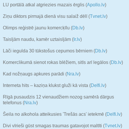
LU portālā atkal atgriezies mazais ērglis (
Apollo.lv
)
Ziņu diktors pirmajā dienā visu salaiž dēlī (
Tvnet.lv
)
Olimps reģistrē jaunu komercķīlu (
Db.lv
)
Taisījām naudu, kamēr uztaisījām (
Ir.lv
)
Lāči iegulda 30 tūkstošus cepumos bērniem (
Db.lv
)
Komerclikumā sienot rokas blēžiem, sitīs arī legālos (
Db.lv
)
Kad nožņaugs apkures parādi (
Nra.lv
)
Interneta hits – kaziņa klukst gluži kā vista (
Delfi.lv
)
Rīgā pusaudzis 12 vienaudžiem nozog samērā dārgus
telefonus (
Nra.lv
)
Šeila no alkohola atteikusies 'Trešās acs' ietekmē (
Delfi.lv
)
Divi vīrieši gūst smagas traumas gatavojot maltīti (
Tvnet.lv
)