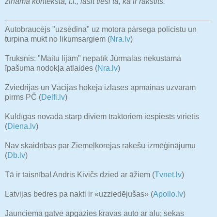
zināmā konteksta, t.i., lasīt tieši tā, kā ir rakstīts.
Autobraucējs "uzsēdina" uz motora pārsega policistu un
turpina mukt no likumsargiem (
Nra.lv
)
Truksnis: "Maitu lijām" nepatīk Jūrmalas nekustamā
īpašuma nodokļa atlaides (
Nra.lv
)
Zviedrijas un Vācijas hokeja izlases apmainās uzvarām
pirms PČ (
Delfi.lv
)
Kuldīgas novadā starp diviem traktoriem iespiests vīrietis
(
Diena.lv
)
Nav skaidrības par Ziemeļkorejas raķešu izmēģinājumu
(
Db.lv
)
Tā ir taisnība! Andris Kivičs dzied ar āžiem (
Tvnet.lv
)
Latvijas bedres pa nakti ir «uzziedējušas» (
Apollo.lv
)
Jaunciema gatvē apgāzies kravas auto ar alu; sekas