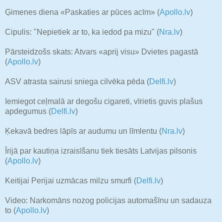
Ģimenes diena «Paskaties ar pūces acīm» (
Apollo.lv
)
Cipulis: "Nepietiek ar to, ka iedod pa mizu" (
Nra.lv
)
Pārsteidzošs skats: Atvars «aprij visu» Dvietes pagastā
(
Apollo.lv
)
ASV atrasta sairusi sniega cilvēka pēda (
Delfi.lv
)
Iemiegot ceļmalā ar degošu cigareti, vīrietis guvis plašus
apdegumus (
Delfi.lv
)
Ķekavā bedres lāpīs ar audumu un līmlentu (
Nra.lv
)
Īrijā par kautiņa izraisīšanu tiek tiesāts Latvijas pilsonis
(
Apollo.lv
)
Keitijai Perijai uzmācas milzu smurfi (
Delfi.lv
)
Video: Narkomāns nozog policijas automašīnu un sadauza
to (
Apollo.lv
)