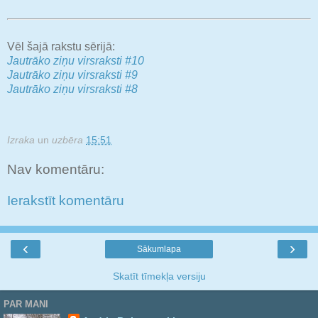
Vēl šajā rakstu sērijā:
Jautrāko ziņu virsraksti #10
Jautrāko ziņu virsraksti #9
Jautrāko ziņu virsraksti #8
Izraka
un
uzbēra
15:51
Nav komentāru:
Ierakstīt komentāru
‹
›
Sākumlapa
Skatīt tīmekļa versiju
PAR MANI